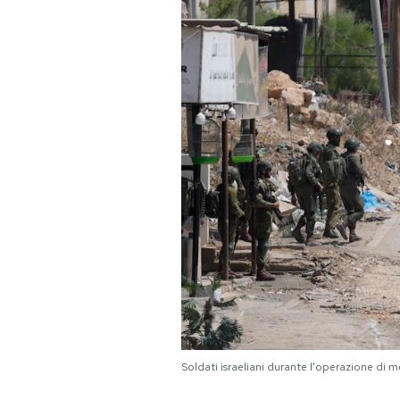
PODCAST
NEWSLETTER
I MIEI PREFERITI
SHOP
CALENDARIO
AREA PERSONALE
Area Personale
Soldati israeliani durante l'operazione di 
Newsletter