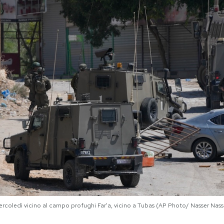
mercoledì vicino al campo profughi Far'a, vicino a Tubas (AP Photo/ Nasser Nass