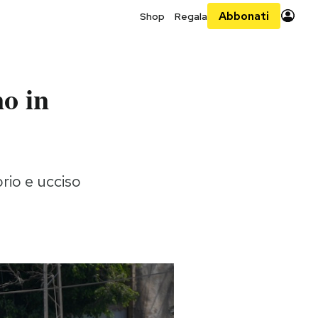
Abbonati
Shop
Regala
no in
rio e ucciso