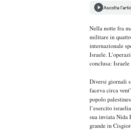
Notifiche mobile
Ascolta l'arti
Regala il Post
Hai bisogno di aiuto?
Nella notte fra m
Esci
militare in quatt
internazionale spe
Israele. L’operaz
conclusa: Israele
Diversi giornali 
faceva circa vent
popolo palestines
l’esercito israeli
sua inviata Nida
grande in Cisgior