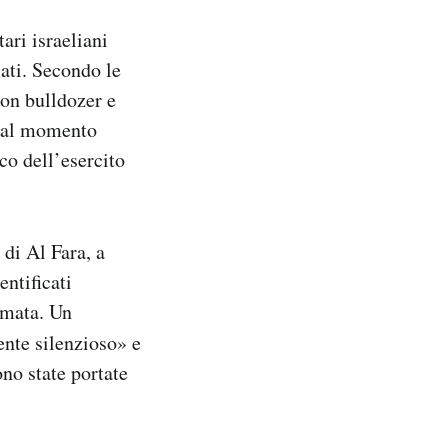
tari israeliani
mati. Secondo le
con bulldozer e
he al momento
co dell’esercito
 di Al Fara, a
entificati
lmata. Un
nte silenzioso» e
ono state portate