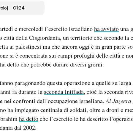
colo
01:24
artedì e mercoledì l’esercito israeliano
ha avviato
una g
ro città della Cisgiordania, un territorio che secondo la
tta ai palestinesi ma che ancora oggi è in gran parte sot
ione si è concentrata sui campi profughi delle città e no
 ha detto che potrebbe durare diversi giorni.
stanno paragonando questa operazione a quelle su larga 
’anni fa durante la
seconda Intifada
, cioè la seconda riv
e nei confronti dell’occupazione israeliana.
Al Jazeera
ano ha impiegato centinaia di soldati, oltre a droni e mez
 Ibrahim
ha detto
che l’esercito le ha descritto l’operaz
dania dal 2002.