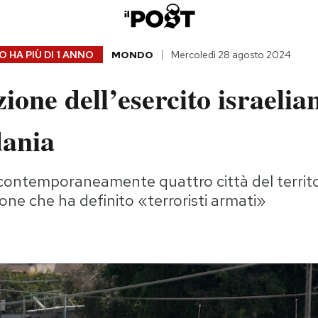
 HA PIÙ DI
1 ANNO
MONDO
Mercoledì 28 agosto 2024
ione dell’esercito israelia
dania
contemporaneamente quattro città del territo
ne che ha definito «terroristi armati»