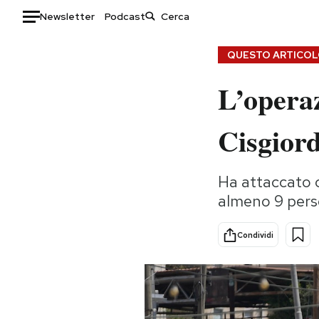
Newsletter
Podcast
Auto
QUESTO ARTICOLO
L’operaz
HOME
Italia
Moda
Cisgior
Mondo
Libri
Politica
Consumismi
Ha attaccato 
Tecnologia
Storie/Idee
almeno 9 perso
Internet
Ok Boomer!
Scienza
Media
Condividi
Cultura
Europa
Economia
Altrecose
Sport
Mondiali calcio 2026