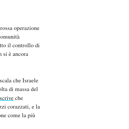
rossa operazione
 comunità
to il controllo di
n si è ancora
scala che Israele
olta di massa del
scrive
che
zi corazzati, e la
ione come la più