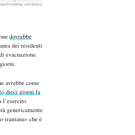
ione
dovrebbe
nea dei residenti
 di evacuazione
giorni.
one avrebbe come
to dieci giorni fa
a l’esercito
 più genericamente
co-iraniana» che è