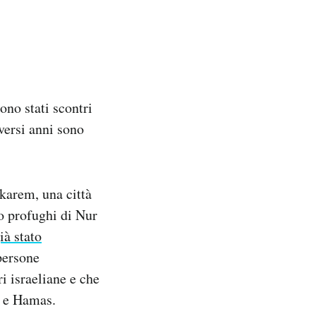
sono stati scontri
versi anni sono
lkarem, una città
po profughi di Nur
ià stato
persone
i israeliane e che
e e Hamas.