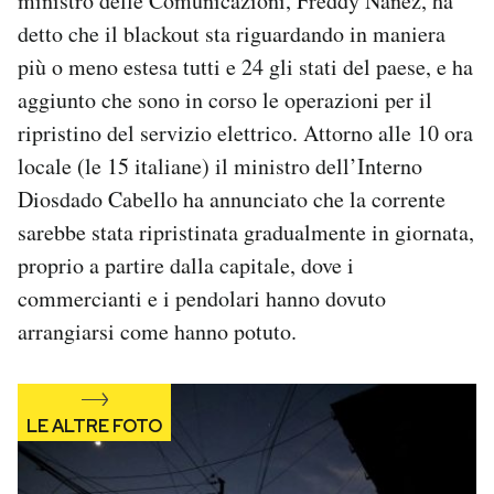
ministro delle Comunicazioni, Freddy Ñáñez, ha
Notifiche mobile
detto che il blackout sta riguardando in maniera
Regala il Post
più o meno estesa tutti e 24 gli stati del paese, e ha
Hai bisogno di aiuto?
aggiunto che sono in corso le operazioni per il
Esci
ripristino del servizio elettrico. Attorno alle 10 ora
locale (le 15 italiane) il ministro dell’Interno
Diosdado Cabello ha annunciato che la corrente
sarebbe stata ripristinata gradualmente in giornata,
proprio a partire dalla capitale, dove i
commercianti e i pendolari hanno dovuto
arrangiarsi come hanno potuto.