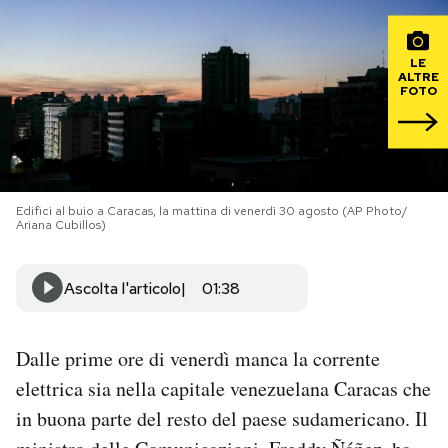
PODCAST
LE
ALTRE
FOTO
NEWSLETTER
I MIEI PREFERITI
Edifici al buio a Caracas, la mattina di venerdì 30 agosto (AP Photo/
Ariana Cubillos)
SHOP
Ascolta l'articolo
01:38
CALENDARIO
Dalle prime ore di venerdì manca la corrente
AREA PERSONALE
elettrica sia nella capitale venezuelana Caracas che
Area Personale
in buona parte del resto del paese sudamericano. Il
Newsletter