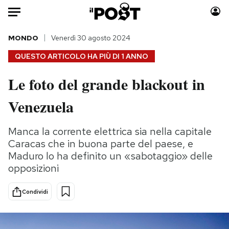
Auto
MONDO
Venerdì 30 agosto 2024
QUESTO ARTICOLO HA PIÙ DI
1 ANNO
HOME
Le foto del grande blackout in
Italia
Moda
Venezuela
Mondo
Libri
Politica
Consumismi
Manca la corrente elettrica sia nella capitale
Tecnologia
Storie/Idee
Caracas che in buona parte del paese, e
Internet
Ok Boomer!
Maduro lo ha definito un «sabotaggio» delle
Scienza
Media
opposizioni
Cultura
Europa
Economia
Altrecose
Condividi
Sport
Mondiali calcio 2026