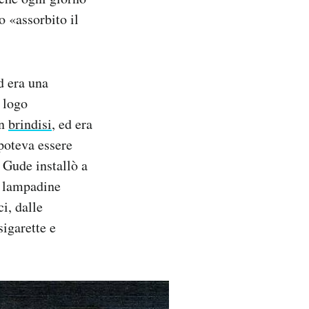
o «assorbito il
d era una
 logo
un
brindisi
, ed era
 poteva essere
 Gude installò a
n lampadine
ci, dalle
igarette e