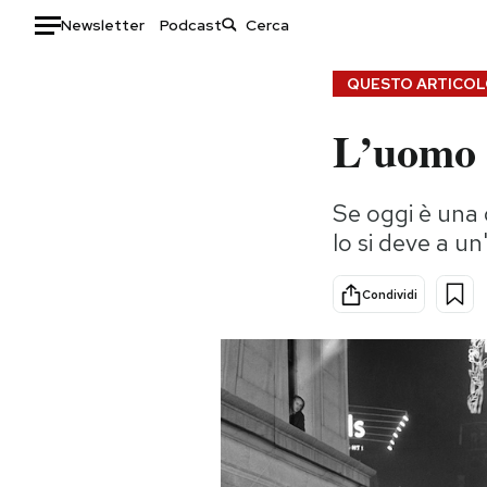
Newsletter
Podcast
Auto
QUESTO ARTICOLO
L’uomo 
HOME
Italia
Moda
Se oggi è una 
Mondo
Libri
lo si deve a un
Politica
Consumismi
Tecnologia
Storie/Idee
Condividi
Internet
Ok Boomer!
Scienza
Media
Cultura
Europa
Economia
Altrecose
Sport
Mondiali calcio 2026