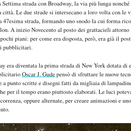
a Settima strada con Broadway, la via più lunga nonché t
 città. Le due strade si intersecano a loro volta con le 
la 47esima strada, formando uno snodo la cui forma ri
lon. A inizio Novecento al posto dei grattacieli attorno 
 pochi piani: per come era disposta, però, era già il pos
i pubblicitari.
 era diventata la prima strada di New York dotata di el
blicitario
Oscar J. Gude
pensò di sfruttare le nuove tecn
e a punto scritte e disegni fatti da migliaia di lampadi
 che per il tempo erano piuttosto elaborati. Le luci pote
ccorrenza, oppure alternate, per creare animazioni e uno
nto.