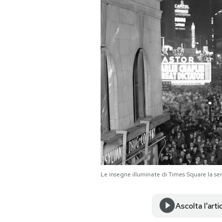
PODCAST
NEWSLETTER
I MIEI PREFERITI
SHOP
CALENDARIO
Le insegne illuminate di Times Square la s
AREA PERSONALE
Area Personale
Ascolta l'arti
Newsletter