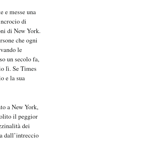
te e messe una
incrocio di
oni di New York.
persone che ogni
ervando le
so un secolo fa,
o lì. Se Times
io e la sua
ato a New York,
olito il peggior
zzinalità dei
a dall’intreccio