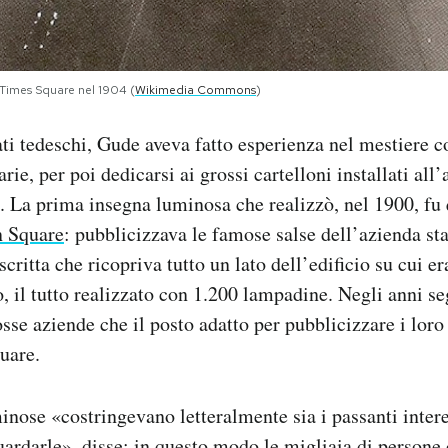
 Times Square nel 1904 (
Wikimedia Commons
)
ti tedeschi, Gude aveva fatto esperienza nel mestiere c
rie, per poi dedicarsi ai grossi cartelloni installati all
. La prima insegna luminosa che realizzò, nel 1900, fu 
n Square
: pubblicizzava le famose salse dell’azienda st
ritta che ricopriva tutto un lato dell’edificio su cui era
o, il tutto realizzato con 1.200 lampadine. Negli anni s
sse aziende che il posto adatto per pubblicizzare i loro
uare.
inose «costringevano letteralmente sia i passanti intere
guardarle», disse: in questo modo le migliaia di persone