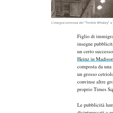
L’insegna luminosa del “Trimble Whiskey” a
Figlio di immigra
insegne pubblicita
un certo successo
Heinz in Madiso
composta da una sc
un grosso cetriol
convinse altre gro
proprio Times Sq
Le pubblicità lum
disinteressati a 