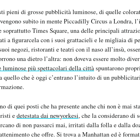
 pieni di grosse pubblicità luminose, di quelle colora
, vengono subito in mente Piccadilly Circus a Londra, l’
 soprattutto Times Square, una delle principali attrazi
i a figurarcela con i suoi grattacieli e le migliaia di 
suoi negozi, ristoranti e teatri con il naso all’insù, oss
orrono una dietro l’altra: non doveva essere molto diver
e luminose più spettacolari della città
spuntarono propri
 quello che è oggi c’entrano l’intuito di un pubblicitar
ormazione.
o di quei posti che ha presente anche chi non è mai st
risti e
detestata dai newyorkesi
, che la considerano di s
ercano di non passarci mai, irritati dalla folla e dalla do
rattenimento che offre. Si trova a Manhattan ed è format