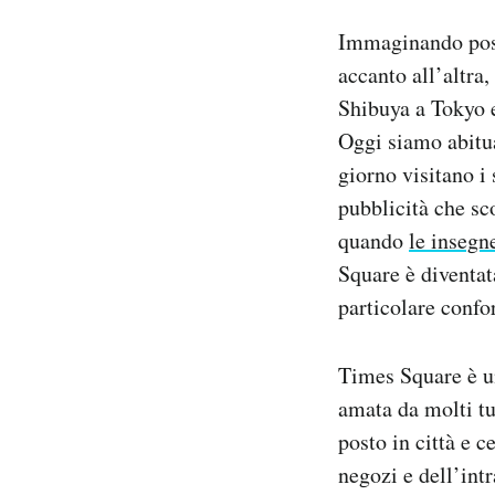
Notifiche mobile
Immaginando posti
Regala il Post
accanto all’altra
Hai bisogno di aiuto?
Shibuya a Tokyo e
Esci
Oggi siamo abituat
giorno visitano i 
pubblicità che sc
quando
le insegn
Square è diventata
particolare conf
Times Square è un
amata da molti tu
posto in città e c
negozi e dell’int