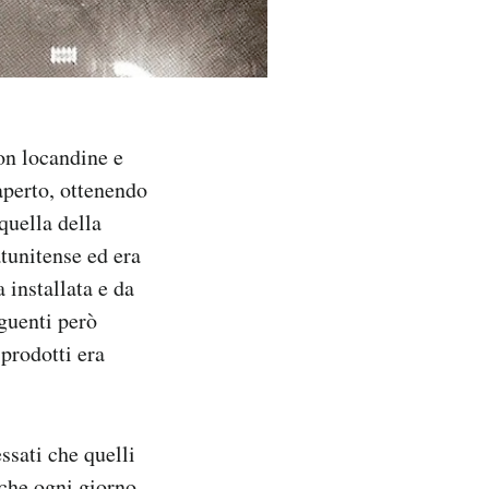
on locandine e
’aperto, ottenendo
quella della
atunitense ed era
 installata e da
eguenti però
 prodotti era
ssati che quelli
 che ogni giorno