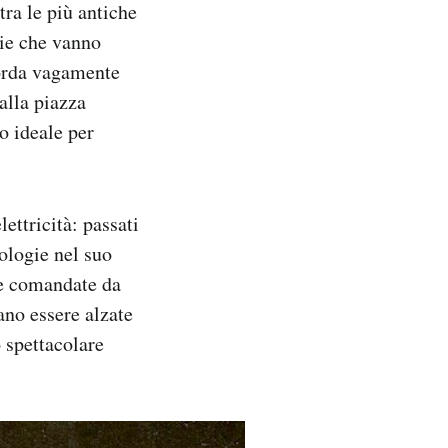
ra le più antiche
vie che vanno
corda vagamente
alla piazza
to ideale per
ettricità: passati
ologie nel suo
ne comandate da
vano essere alzate
 spettacolare