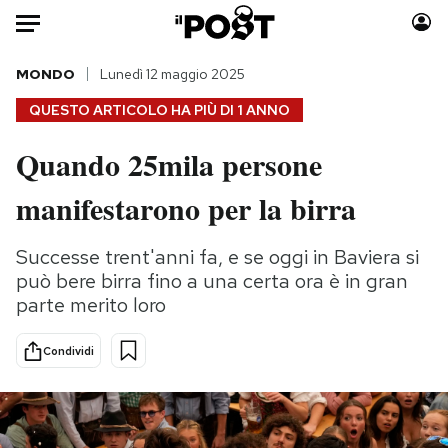
Auto
MONDO
Lunedì 12 maggio 2025
QUESTO ARTICOLO HA PIÙ DI
1 ANNO
HOME
Quando 25mila persone
Italia
Moda
manifestarono per la birra
Mondo
Libri
Politica
Consumismi
Successe trent'anni fa, e se oggi in Baviera si
Tecnologia
Storie/Idee
può bere birra fino a una certa ora è in gran
Internet
Ok Boomer!
parte merito loro
Scienza
Media
Cultura
Europa
Condividi
Economia
Altrecose
Sport
Mondiali calcio 2026