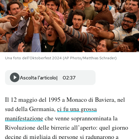
PODCAST
NEWSLETTER
I MIEI PREFERITI
Una foto dell'Oktoberfest 2024 (AP Photo/Matthias Schrader)
SHOP
Ascolta l'articolo
02:37
CALENDARIO
Il 12 maggio del 1995 a Monaco di Baviera, nel
sud della Germania,
ci fu una grossa
AREA PERSONALE
manifestazione
che venne soprannominata la
Rivoluzione delle birrerie all’aperto: quel giorno
Area Personale
decine di migliaia di persone si radunarono a
Newsletter