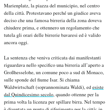
Notifiche mobile
Marienplatz, la piazza del municipio, nel centro
Regala il Post
della città. Protestavano perché un giudice aveva
Hai bisogno di aiuto?
deciso che una famosa birreria della zona doveva
Esci
chiudere prima, e ottennero un regolamento che
tutela gli orari delle birrerie bavaresi ed è valido
ancora oggi.
La sentenza che veniva criticata dai manifestanti
riguardava nello specifico una birreria all’aperto a
Großhesselohe, un comune poco a sud di Monaco,
sulle sponde del fiume Isar. Si chiama
Waldwirtschaft (soprannominata Waldi), ed
esiste
dal Quindicesimo secolo
, quando ottenne per la
prima volta la licenza per spillare birra. Nel tempo
è diventata un punto di riferimento per la città: in