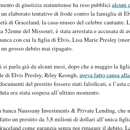
imento di giustizia statunitense ha reso pubblici
alcuni 
 un elaborato tentativo di frode contro la famiglia di El
rietà di Graceland, la casa-museo del celebre cantante. 
 52enne del Missouri, è stata arrestata e accusata di av
banca con cui la figlia di Elvis, Lisa Marie Presley (mor
 un grosso debito mai ripagato.
ui si parla già da alcuni mesi, dopo che a maggio la figl
le di Elvis Presley, Riley Keough,
aveva fatto causa all
ocumenti del prestito fossero stati falsificati, e l’asta 
duta era stata sospesa all’ultimo momento.
a banca Naussany Investments & Private Lending, che n
fatto un prestito da 3,8 milioni di dollari all’unica figli
raceland come garanzia senza poi ripagare il debito. La