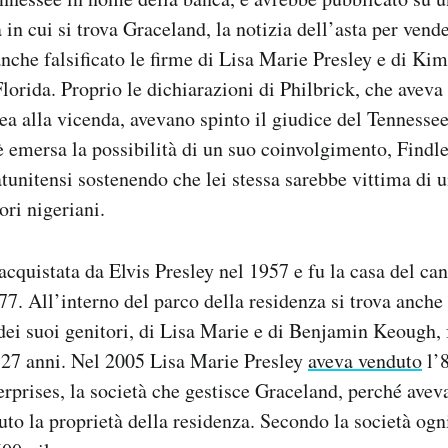
in cui si trova Graceland, la notizia dell’asta per vende
nche falsificato le firme di Lisa Marie Presley e di Kim
lorida. Proprio le dichiarazioni di Philbrick, che aveva 
ea alla vicenda, avevano spinto il giudice del Tennesse
è emersa la possibilità di un suo coinvolgimento, Findle
atunitensi sostenendo che lei stessa sarebbe vittima di u
tori nigeriani.
cquistata da Elvis Presley nel 1957 e fu la casa del cant
77. All’interno del parco della residenza si trova anche
dei suoi genitori, di Lisa Marie e di Benjamin Keough, f
 27 anni. Nel 2005 Lisa Marie Presley
aveva venduto
l’8
erprises, la società che gestisce Graceland, perché aveva
o la proprietà della residenza. Secondo la società ogni