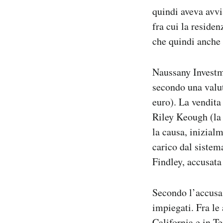
quindi aveva avvi
fra cui la residen
che quindi anche 
Naussany Investme
secondo una valut
euro). La vendita
Riley Keough (la 
la causa, inizial
carico dal sistema
Findley, accusata 
Secondo l’accusa 
impiegati. Fra le
California e in T