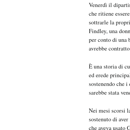
Venerdì il dipart
Notifiche mobile
Regala il Post
che ritiene essere
Hai bisogno di aiuto?
sottrarle la prop
Esci
Findley, una donna
per conto di una 
avrebbe contratto
È una storia di c
ed erede principa
sostenendo che i d
sarebbe stata ven
Nei mesi scorsi l
sostenuto di aver 
che aveva usato G