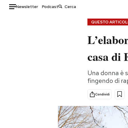
Newsletter
Podcast
Auto
QUESTO ARTICOLO
L’elabor
HOME
Italia
Moda
casa di 
Mondo
Libri
Politica
Consumismi
Una donna è s
Tecnologia
Storie/Idee
fingendo di ra
Internet
Ok Boomer!
Scienza
Media
Condividi
Cultura
Europa
Economia
Altrecose
Sport
Mondiali calcio 2026