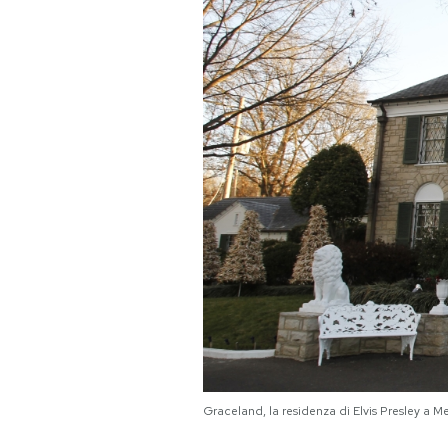
PODCAST
NEWSLETTER
I MIEI PREFERITI
SHOP
CALENDARIO
AREA PERSONALE
Area Personale
Graceland, la residenza di Elvis Presley a
Newsletter