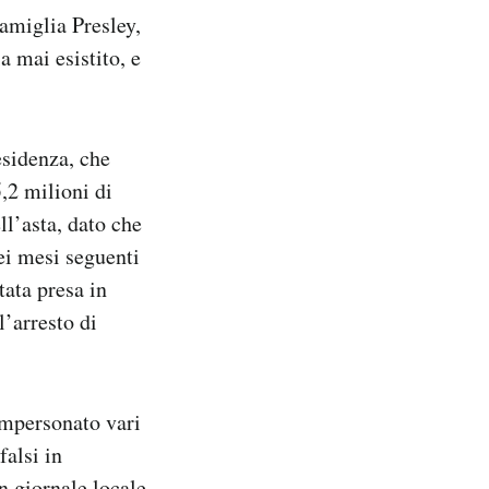
amiglia Presley,
a mai esistito, e
esidenza, che
,2 milioni di
ll’asta, dato che
ei mesi seguenti
tata presa in
l’arresto di
 impersonato vari
falsi in
n giornale locale