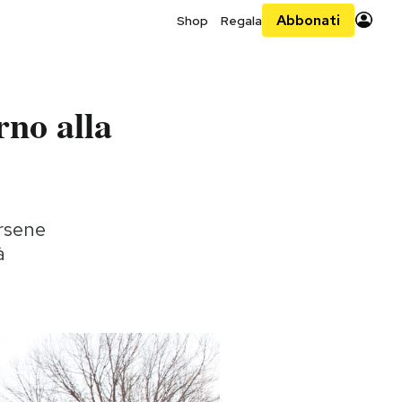
Abbonati
Shop
Regala
rno alla
arsene
à