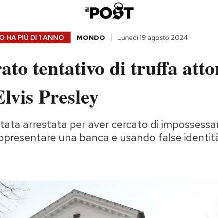
 HA PIÙ DI
1 ANNO
MONDO
Lunedì 19 agosto 2024
ato tentativo di truffa atto
Elvis Presley
tata arrestata per aver cercato di impossess
ppresentare una banca e usando false identit