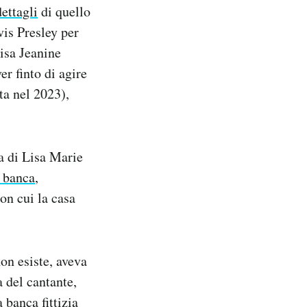
dettagli
di quello
vis Presley per
Lisa Jeanine
er finto di agire
ta nel 2023),
ia di Lisa Marie
a banca
,
con cui la casa
on esiste, aveva
a del cantante,
 banca fittizia