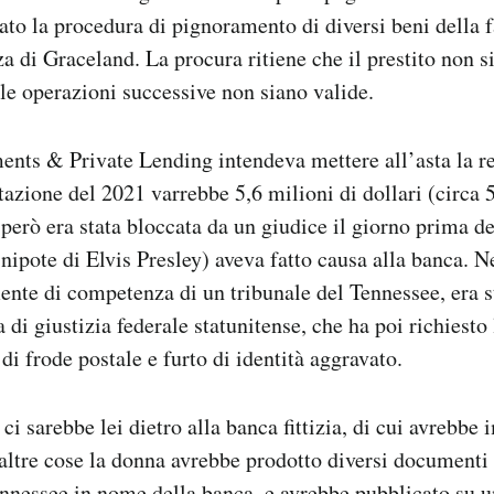
ato la procedura di pignoramento di diversi beni della f
za di Graceland. La procura ritiene che il prestito non si
le operazioni successive non siano valide.
nts & Private Lending intendeva mettere all’asta la r
azione del 2021 varrebbe 5,6 milioni di dollari (circa 5
 però era stata bloccata da un giudice il giorno prima de
nipote di Elvis Presley) aveva fatto causa alla banca. N
mente di competenza di un tribunale del Tennessee, era s
 di giustizia federale statunitense, che ha poi richiesto 
di frode postale e furto di identità aggravato.
ci sarebbe lei dietro alla banca fittizia, di cui avrebbe
 altre cose la donna avrebbe prodotto diversi documenti 
ennessee in nome della banca, e avrebbe pubblicato su u