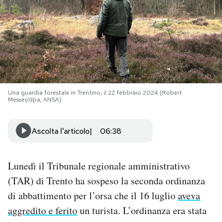
PODCAST
NEWSLETTER
I MIEI PREFERITI
Una guardia forestale in Trentino, il 22 febbraio 2024 (Robert
Messer/dpa, ANSA)
SHOP
Ascolta l'articolo
06:38
CALENDARIO
Lunedì il Tribunale regionale amministrativo
(TAR) di Trento ha sospeso la seconda ordinanza
AREA PERSONALE
di abbattimento per l’orsa che il 16 luglio
aveva
Area Personale
aggredito e ferito
un turista. L’ordinanza era stata
Newsletter