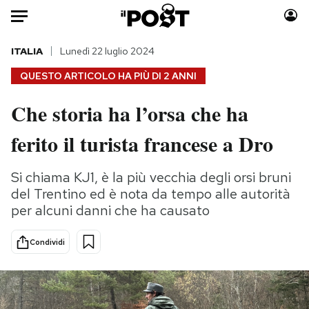
Auto
ITALIA
Lunedì 22 luglio 2024
QUESTO ARTICOLO HA PIÙ DI
2 ANNI
HOME
Che storia ha l’orsa che ha
Italia
Moda
ferito il turista francese a Dro
Mondo
Libri
Politica
Consumismi
Si chiama KJ1, è la più vecchia degli orsi bruni
Tecnologia
Storie/Idee
del Trentino ed è nota da tempo alle autorità
Internet
Ok Boomer!
per alcuni danni che ha causato
Scienza
Media
Cultura
Europa
Condividi
Economia
Altrecose
Sport
Mondiali calcio 2026