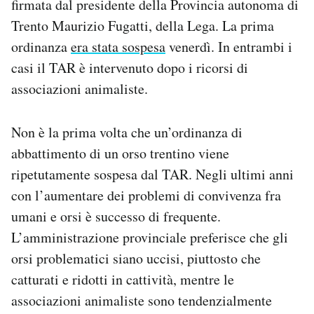
firmata dal presidente della Provincia autonoma di
Notifiche mobile
Trento Maurizio Fugatti, della Lega. La prima
Regala il Post
ordinanza
era stata sospesa
venerdì. In entrambi i
Hai bisogno di aiuto?
casi il TAR è intervenuto dopo i ricorsi di
Esci
associazioni animaliste.
Non è la prima volta che un’ordinanza di
abbattimento di un orso trentino viene
ripetutamente sospesa dal TAR. Negli ultimi anni
con l’aumentare dei problemi di convivenza fra
umani e orsi è successo di frequente.
L’amministrazione provinciale preferisce che gli
orsi problematici siano uccisi, piuttosto che
catturati e ridotti in cattività, mentre le
associazioni animaliste sono tendenzialmente