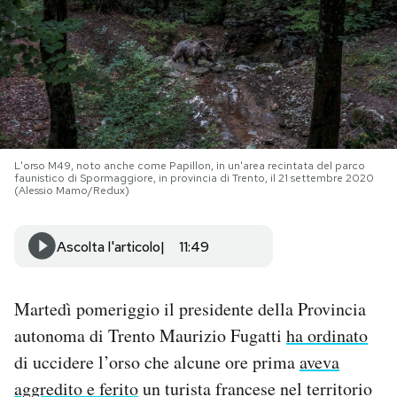
PODCAST
NEWSLETTER
I MIEI PREFERITI
L'orso M49, noto anche come Papillon, in un'area recintata del parco
faunistico di Spormaggiore, in provincia di Trento, il 21 settembre 2020
(Alessio Mamo/Redux)
SHOP
Ascolta l'articolo
11:49
CALENDARIO
Martedì pomeriggio il presidente della Provincia
AREA PERSONALE
autonoma di Trento Maurizio Fugatti
ha ordinato
di uccidere l’orso che alcune ore prima
aveva
Area Personale
aggredito e ferito
un turista francese nel territorio
Newsletter