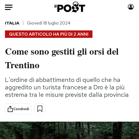
Auto
ITALIA
Giovedì 18 luglio 2024
QUESTO ARTICOLO HA PIÙ DI
2 ANNI
HOME
Come sono gestiti gli orsi del
Italia
Moda
Trentino
Mondo
Libri
Politica
Consumismi
L'ordine di abbattimento di quello che ha
Tecnologia
Storie/Idee
aggredito un turista francese a Dro è la più
Internet
Ok Boomer!
estrema tra le misure previste dalla provincia
Scienza
Media
Cultura
Europa
Condividi
Economia
Altrecose
Sport
Mondiali calcio 2026