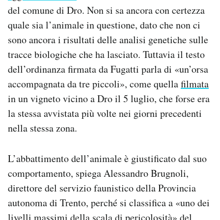
Notifiche mobile
del comune di Dro. Non si sa ancora con certezza
Regala il Post
quale sia l’animale in questione, dato che non ci
Hai bisogno di aiuto?
sono ancora i risultati delle analisi genetiche sulle
Esci
tracce biologiche che ha lasciato. Tuttavia il testo
dell’ordinanza firmata da Fugatti parla di «un’orsa
accompagnata da tre piccoli», come quella
filmata
in un vigneto vicino a Dro il 5 luglio, che forse era
la stessa avvistata più volte nei giorni precedenti
nella stessa zona.
L’abbattimento dell’animale è giustificato dal suo
comportamento, spiega Alessandro Brugnoli,
direttore del servizio faunistico della Provincia
autonoma di Trento, perché si classifica a «uno dei
livelli massimi della scala di pericolosità» del