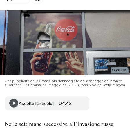
PODCAST
NEWSLETTER
I MIEI PREFERITI
SHOP
Una pubblicità della Coca Cola danneggiata dalle schegge dei proiettili
a Dergachi, in Ucraina, nel maggio del 2022 (John Moore/Getty Images)
CALENDARIO
Ascolta l'articolo
04:43
AREA PERSONALE
Area Personale
Nelle settimane successive all’invasione russa
Newsletter