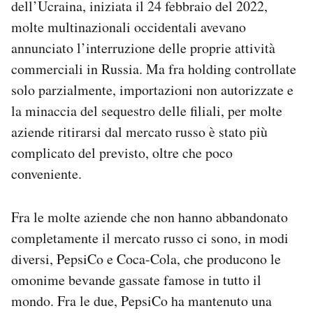
dell’Ucraina, iniziata il 24 febbraio del 2022,
Notifiche mobile
molte multinazionali occidentali avevano
Regala il Post
annunciato l’interruzione delle proprie attività
Hai bisogno di aiuto?
Esci
commerciali in Russia. Ma fra holding controllate
solo parzialmente, importazioni non autorizzate e
la minaccia del sequestro delle filiali, per molte
aziende ritirarsi dal mercato russo è stato più
complicato del previsto, oltre che poco
conveniente.
Fra le molte aziende che non hanno abbandonato
completamente il mercato russo ci sono, in modi
diversi, PepsiCo e Coca-Cola, che producono le
omonime bevande gassate famose in tutto il
mondo. Fra le due, PepsiCo ha mantenuto una