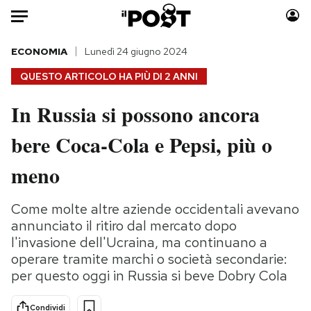
Auto
ECONOMIA
Lunedì 24 giugno 2024
QUESTO ARTICOLO HA PIÙ DI
2 ANNI
HOME
In Russia si possono ancora
Italia
Moda
bere Coca-Cola e Pepsi, più o
Mondo
Libri
Politica
Consumismi
meno
Tecnologia
Storie/Idee
Internet
Ok Boomer!
Come molte altre aziende occidentali avevano
Scienza
Media
annunciato il ritiro dal mercato dopo
Cultura
Europa
l'invasione dell'Ucraina, ma continuano a
operare tramite marchi o società secondarie:
Economia
Altrecose
per questo oggi in Russia si beve Dobry Cola
Sport
Mondiali calcio 2026
Condividi