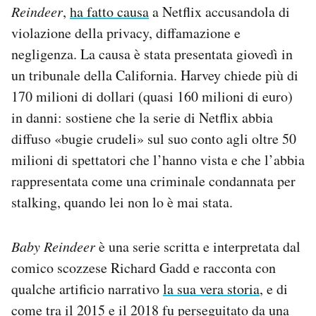
Reindeer
,
ha fatto causa
a Netflix accusandola di
Notifiche mobile
Regala il Post
violazione della privacy, diffamazione e
Hai bisogno di aiuto?
negligenza. La causa è stata presentata giovedì in
Esci
un tribunale della California. Harvey chiede più di
170 milioni di dollari (quasi 160 milioni di euro)
in danni: sostiene che la serie di Netflix abbia
diffuso «bugie crudeli» sul suo conto agli oltre 50
milioni di spettatori che l’hanno vista e che l’abbia
rappresentata come una criminale condannata per
stalking, quando lei non lo è mai stata.
Baby Reindeer
è una serie scritta e interpretata dal
comico scozzese Richard Gadd e racconta con
qualche artificio narrativo
la sua vera storia
, e di
come tra il 2015 e il 2018 fu perseguitato da una