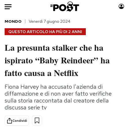
Auto
MONDO
Venerdì 7 giugno 2024
QUESTO ARTICOLO HA PIÙ DI
2 ANNI
HOME
La presunta stalker che ha
Italia
Moda
ispirato “Baby Reindeer” ha
Mondo
Libri
Politica
Consumismi
fatto causa a Netflix
Tecnologia
Storie/Idee
Internet
Ok Boomer!
Fiona Harvey ha accusato l'azienda di
Scienza
Media
diffamazione e di non aver fatto verifiche
Cultura
Europa
sulla storia raccontata dal creatore della
discussa serie tv
Economia
Altrecose
Sport
Mondiali calcio 2026
Condividi