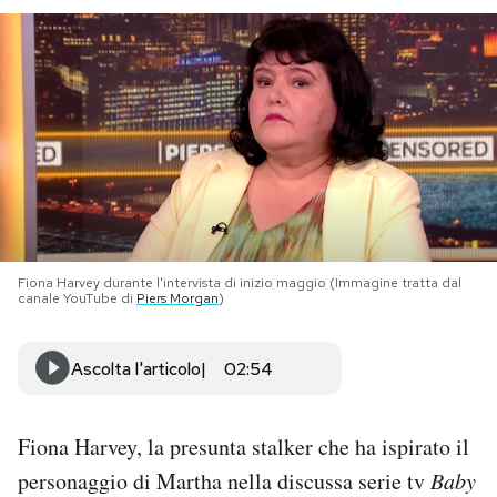
PODCAST
NEWSLETTER
I MIEI PREFERITI
SHOP
Fiona Harvey durante l'intervista di inizio maggio (Immagine tratta dal
canale YouTube di
Piers Morgan
)
CALENDARIO
Ascolta l'articolo
02:54
AREA PERSONALE
Fiona Harvey, la presunta stalker che ha ispirato il
Area Personale
personaggio di Martha nella discussa serie tv
Baby
Newsletter