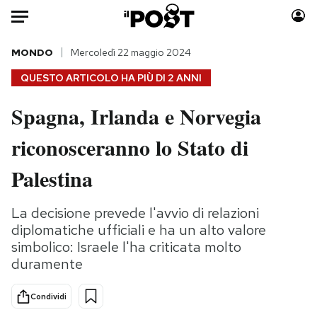
Auto
MONDO
Mercoledì 22 maggio 2024
QUESTO ARTICOLO HA PIÙ DI
2 ANNI
HOME
Spagna, Irlanda e Norvegia
Italia
Moda
riconosceranno lo Stato di
Mondo
Libri
Politica
Consumismi
Palestina
Tecnologia
Storie/Idee
Internet
Ok Boomer!
La decisione prevede l'avvio di relazioni
Scienza
Media
diplomatiche ufficiali e ha un alto valore
Cultura
Europa
simbolico: Israele l'ha criticata molto
duramente
Economia
Altrecose
Sport
Mondiali calcio 2026
Condividi