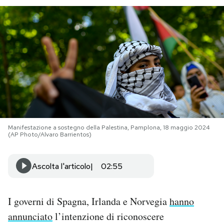
PODCAST
NEWSLETTER
I MIEI PREFERITI
SHOP
Manifestazione a sostegno della Palestina, Pamplona, 18 maggio 2024
(AP Photo/Alvaro Barrientos)
CALENDARIO
Ascolta l'articolo
02:55
AREA PERSONALE
I governi di Spagna, Irlanda e Norvegia
hanno
Area Personale
annunciato
l’intenzione di riconoscere
Newsletter