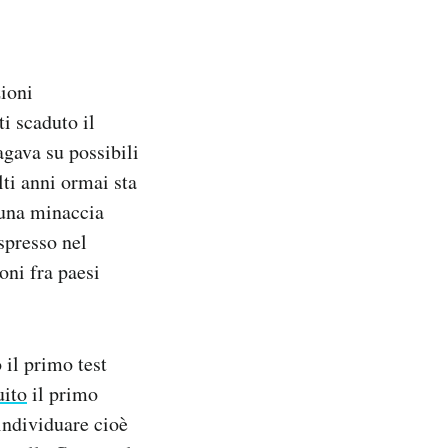
zioni
i scaduto il
gava su possibili
ti anni ormai sta
 una minaccia
spresso nel
oni fra paesi
 il primo test
uito
il primo
 individuare cioè