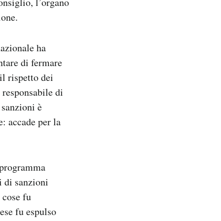
onsiglio, l’organo
ione.
nazionale ha
ntare di fermare
l rispetto dei
a responsabile di
e sanzioni è
e: accade per la
il programma
i di sanzioni
e cose fu
aese fu espulso