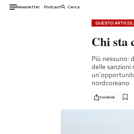
Newsletter
Podcast
Auto
QUESTO ARTICOLO
Chi sta
HOME
Italia
Moda
Più nessuno: d
Mondo
Libri
delle sanzioni
Politica
Consumismi
un'opportunità
Tecnologia
Storie/Idee
nordcoreano
Internet
Ok Boomer!
Scienza
Media
Condividi
Cultura
Europa
Economia
Altrecose
Sport
Mondiali calcio 2026