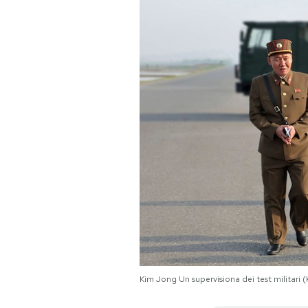
PODCAST
NEWSLETTER
I MIEI PREFERITI
SHOP
CALENDARIO
AREA PERSONALE
Kim Jong Un supervisiona dei test militari
Area Personale
Newsletter