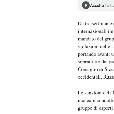
Notifiche mobile
Ascolta l'arti
Regala il Post
Hai bisogno di aiuto?
Da tre settimane s
Esci
internazionali im
mandato del grupp
violazioni delle 
portando avanti 
soprattutto dai p
Consiglio di Sicu
occidentali, Russ
Le sanzioni dell’
nucleare condotto
gruppo di esperti