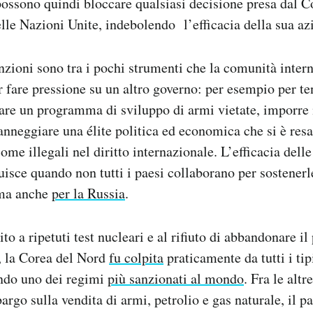
ossono quindi bloccare qualsiasi decisione presa dal C
lle Nazioni Unite, indebolendo l’efficacia della sua az
anzioni sono tra i pochi strumenti che la comunità inter
r fare pressione su un altro governo: per esempio per te
are un programma di sviluppo di armi vietate, imporre i
danneggiare una élite politica ed economica che si è res
come illegali nel diritto internazionale. L’efficacia dell
uisce quando non tutti i paesi collaborano per sostenerl
 ma anche
per la Russia
.
ito a ripetuti test nucleari e al rifiuto di abbandonare 
, la Corea del Nord
fu colpita
praticamente da tutti i tip
ando uno dei regimi
più sanzionati al mondo
. Fra le altr
rgo sulla vendita di armi, petrolio e gas naturale, il p