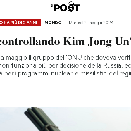
 HA PIÙ DI
2 ANNI
MONDO
Martedì 21 maggio 2024
 controllando Kim Jong Un
a maggio il gruppo dell'ONU che doveva verific
 non funziona più per decisione della Russia, e
 per i programmi nucleari e missilistici del reg