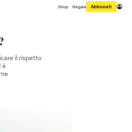
Abbonati
Shop
Regala
?
are il rispetto
d è
ime