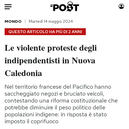
Auto
MONDO
Martedì 14 maggio 2024
QUESTO ARTICOLO HA PIÙ DI
2 ANNI
HOME
Le violente proteste degli
Italia
Moda
indipendentisti in Nuova
Mondo
Libri
Politica
Consumismi
Caledonia
Tecnologia
Storie/Idee
Internet
Ok Boomer!
Nel territorio francese del Pacifico hanno
Scienza
Media
saccheggiato negozi e bruciato veicoli,
Cultura
Europa
contestando una riforma costituzionale che
potrebbe diminuire il peso politico delle
Economia
Altrecose
popolazioni indigene: in risposta è stato
Sport
Mondiali calcio 2026
imposto il coprifuoco