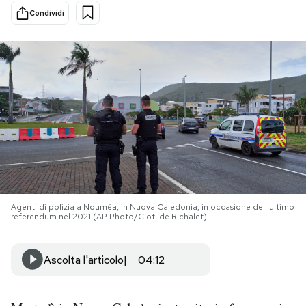
Condividi
PODCAST
NEWSLETTER
I MIEI PREFERITI
SHOP
CALENDARIO
Agenti di polizia a Nouméa, in Nuova Caledonia, in occasione dell'ultimo
referendum nel 2021 (AP Photo/Clotilde Richalet)
AREA PERSONALE
Ascolta l'articolo
04:12
Area Personale
Newsletter