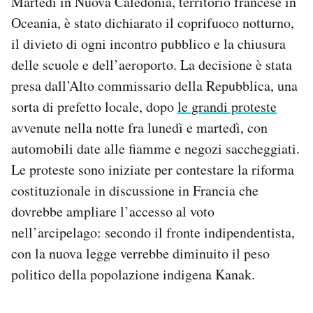
Martedì in Nuova Caledonia, territorio francese in
Notifiche mobile
Oceania, è stato dichiarato il coprifuoco notturno,
Regala il Post
il divieto di ogni incontro pubblico e la chiusura
Hai bisogno di aiuto?
delle scuole e dell’aeroporto. La decisione è stata
Esci
presa dall’Alto commissario della Repubblica, una
sorta di prefetto locale, dopo
le grandi proteste
avvenute nella notte fra lunedì e martedì, con
automobili date alle fiamme e negozi saccheggiati.
Le proteste sono iniziate per contestare la riforma
costituzionale in discussione in Francia che
dovrebbe ampliare l’accesso al voto
nell’arcipelago: secondo il fronte indipendentista,
con la nuova legge verrebbe diminuito il peso
politico della popolazione indigena Kanak.