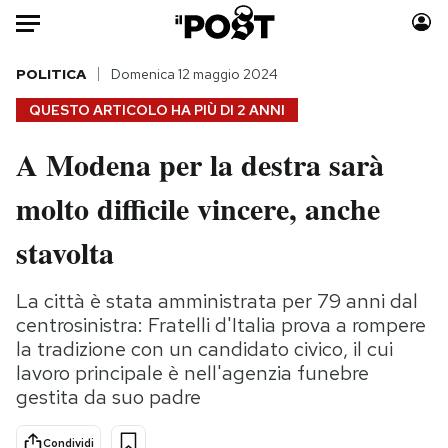
Auto
POLITICA
Domenica 12 maggio 2024
QUESTO ARTICOLO HA PIÙ DI
2 ANNI
HOME
A Modena per la destra sarà
Italia
Moda
molto difficile vincere, anche
Mondo
Libri
Politica
Consumismi
stavolta
Tecnologia
Storie/Idee
Internet
Ok Boomer!
La città è stata amministrata per 79 anni dal
Scienza
Media
centrosinistra: Fratelli d'Italia prova a rompere
Cultura
Europa
la tradizione con un candidato civico, il cui
lavoro principale è nell'agenzia funebre
Economia
Altrecose
gestita da suo padre
Sport
Mondiali calcio 2026
Condividi