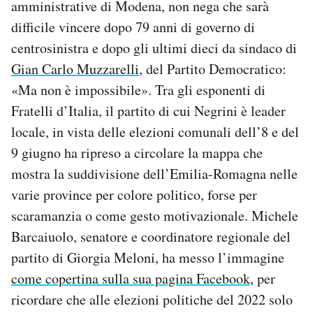
amministrative di Modena, non nega che sarà
Notifiche mobile
difficile vincere dopo 79 anni di governo di
Regala il Post
centrosinistra e dopo gli ultimi dieci da sindaco di
Hai bisogno di aiuto?
Esci
Gian Carlo Muzzarelli
, del Partito Democratico:
«Ma non è impossibile». Tra gli esponenti di
Fratelli d’Italia, il partito di cui Negrini è leader
locale, in vista delle elezioni comunali dell’8 e del
9 giugno ha ripreso a circolare la mappa che
mostra la suddivisione dell’Emilia-Romagna nelle
varie province per colore politico, forse per
scaramanzia o come gesto motivazionale. Michele
Barcaiuolo, senatore e coordinatore regionale del
partito di Giorgia Meloni, ha messo l’immagine
come copertina sulla sua pagina Facebook,
per
ricordare che alle elezioni politiche del 2022 solo