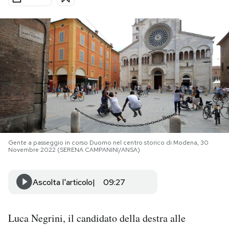
PODCAST
NEWSLETTER
I MIEI PREFERITI
SHOP
Gente a passeggio in corso Duomo nel centro storico di Modena, 30
Novembre 2022 (SERENA CAMPANINI/ANSA)
CALENDARIO
Ascolta l'articolo
09:27
AREA PERSONALE
Area Personale
Luca Negrini, il candidato della destra alle
Newsletter