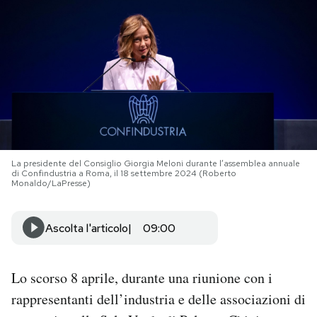
PODCAST
NEWSLETTER
I MIEI PREFERITI
La presidente del Consiglio Giorgia Meloni durante l’assemblea annuale
SHOP
di Confindustria a Roma, il 18 settembre 2024 (Roberto
Monaldo/LaPresse)
CALENDARIO
Ascolta l'articolo
09:00
AREA PERSONALE
Lo scorso 8 aprile, durante una riunione con i
Area Personale
rappresentanti dell’industria e delle associazioni di
Newsletter