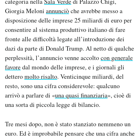
categoria nella
Sala Verde
di Palazzo Chigi,
Notifiche mobile
Giorgia Meloni
annunciò
che avrebbe messo a
Regala il Post
disposizione delle imprese 25 miliardi di euro per
Hai bisogno di aiuto?
consentire al sistema produttivo italiano di fare
Esci
fronte alle difficoltà legate all’introduzione dei
dazi da parte di Donald Trump. Al netto di qualche
perplessità, l’annuncio venne accolto
con generale
favore
dal mondo delle imprese, e i giornali gli
dettero
molto risalto
. Venticinque miliardi, del
resto, sono una cifra considerevole: qualcuno
arrivò a parlare di «
una quasi finanziaria
», cioè di
una sorta di piccola legge di bilancio.
Tre mesi dopo, non è stato stanziato nemmeno un
euro. Ed è improbabile pensare che una cifra anche