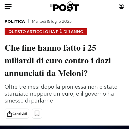
Auto
POLITICA
Martedì 15 luglio 2025
QUESTO ARTICOLO HA PIÙ DI
1 ANNO
HOME
Che fine hanno fatto i 25
Italia
Moda
miliardi di euro contro i dazi
Mondo
Libri
Politica
Consumismi
annunciati da Meloni?
Tecnologia
Storie/Idee
Internet
Ok Boomer!
Oltre tre mesi dopo la promessa non è stato
Scienza
Media
stanziato neppure un euro, e il governo ha
Cultura
Europa
smesso di parlarne
Economia
Altrecose
Condividi
Sport
Mondiali calcio 2026