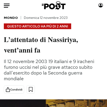
Auto
MONDO
Domenica 12 novembre 2023
QUESTO ARTICOLO HA PIÙ DI
2 ANNI
HOME
L’attentato di Nassiriya,
Italia
Moda
vent’anni fa
Mondo
Libri
Politica
Consumismi
Il 12 novembre 2003 19 italiani e 9 iracheni
Tecnologia
Storie/Idee
furono uccisi nel più grave attacco subito
Internet
Ok Boomer!
dall'esercito dopo la Seconda guerra
Scienza
Media
mondiale
Cultura
Europa
Economia
Altrecose
Condividi
Sport
Mondiali calcio 2026