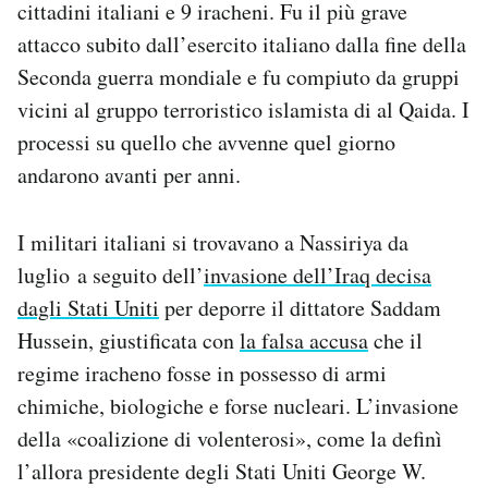
cittadini italiani e 9 iracheni. Fu il più grave
Notifiche mobile
attacco subito dall’esercito italiano dalla fine della
Regala il Post
Seconda guerra mondiale e fu compiuto da gruppi
Hai bisogno di aiuto?
Esci
vicini al gruppo terroristico islamista di al Qaida. I
processi su quello che avvenne quel giorno
andarono avanti per anni.
I militari italiani si trovavano a Nassiriya da
luglio a seguito dell’
invasione dell’Iraq decisa
dagli Stati Uniti
per deporre il dittatore Saddam
Hussein, giustificata con
la falsa accusa
che il
regime iracheno fosse in possesso di armi
chimiche, biologiche e forse nucleari. L’invasione
della «coalizione di volenterosi», come la definì
l’allora presidente degli Stati Uniti George W.