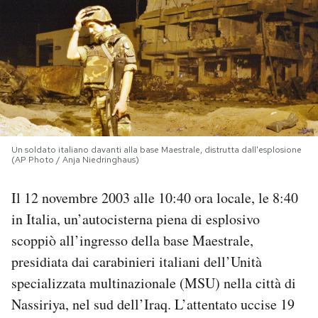
PODCAST
NEWSLETTER
I MIEI PREFERITI
Un soldato italiano davanti alla base Maestrale, distrutta dall'esplosione
(AP Photo / Anja Niedringhaus)
SHOP
Il 12 novembre 2003 alle 10:40 ora locale, le 8:40
CALENDARIO
in Italia, un’autocisterna piena di esplosivo
scoppiò all’ingresso della base Maestrale,
presidiata dai carabinieri italiani dell’Unità
AREA PERSONALE
specializzata multinazionale (MSU) nella città di
Area Personale
Nassiriya, nel sud dell’Iraq. L’attentato uccise 19
Newsletter