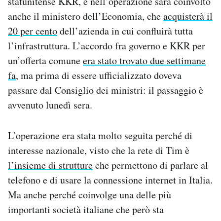
statunitense KKR, e nell’operazione sarà coinvolto
Notifiche mobile
anche il ministero dell’Economia, che
acquisterà il
Regala il Post
20 per cento
dell’azienda in cui confluirà tutta
Hai bisogno di aiuto?
l’infrastruttura.
L’accordo fra governo e KKR per
Esci
un’offerta comune
era stato trovato due settimane
fa
, ma prima di essere ufficializzato doveva
passare dal Consiglio dei ministri: il passaggio è
avvenuto lunedì sera.
L’operazione era stata molto seguita perché di
interesse nazionale, visto che la rete di Tim è
l’insieme di strutture
che permettono di parlare al
telefono e di usare la connessione internet in Italia.
Ma anche perché coinvolge una delle più
importanti società italiane che però sta