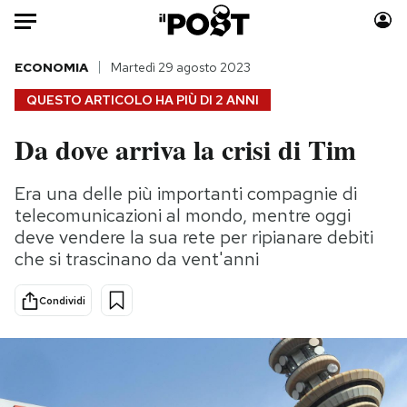
Auto
ECONOMIA
Martedì 29 agosto 2023
QUESTO ARTICOLO HA PIÙ DI
2 ANNI
HOME
Da dove arriva la crisi di Tim
Italia
Moda
Mondo
Libri
Era una delle più importanti compagnie di
Politica
Consumismi
telecomunicazioni al mondo, mentre oggi
Tecnologia
Storie/Idee
deve vendere la sua rete per ripianare debiti
che si trascinano da vent'anni
Internet
Ok Boomer!
Scienza
Media
Condividi
Cultura
Europa
Economia
Altrecose
Sport
Mondiali calcio 2026