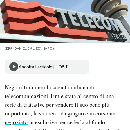
PODCAST
NEWSLETTER
(EPA/DANIEL DAL ZENNARO)
I MIEI PREFERITI
Ascolta l'articolo
08:11
SHOP
Negli ultimi anni la società italiana di
CALENDARIO
telecomunicazioni Tim è stata al centro di una
serie di trattative per vendere il suo bene più
AREA PERSONALE
importante, la sua rete:
da giugno è in corso un
Area Personale
negoziato
in esclusiva per cederla al fondo
Newsletter