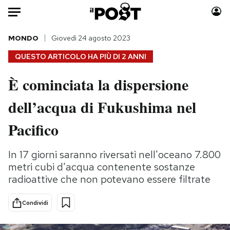
Auto
MONDO
Giovedì 24 agosto 2023
QUESTO ARTICOLO HA PIÙ DI
2 ANNI
HOME
È cominciata la dispersione
Italia
Moda
dell’acqua di Fukushima nel
Mondo
Libri
Politica
Consumismi
Pacifico
Tecnologia
Storie/Idee
Internet
Ok Boomer!
In 17 giorni saranno riversati nell'oceano 7.800
Scienza
Media
metri cubi d'acqua contenente sostanze
Cultura
Europa
radioattive che non potevano essere filtrate
Economia
Altrecose
Condividi
Sport
Mondiali calcio 2026