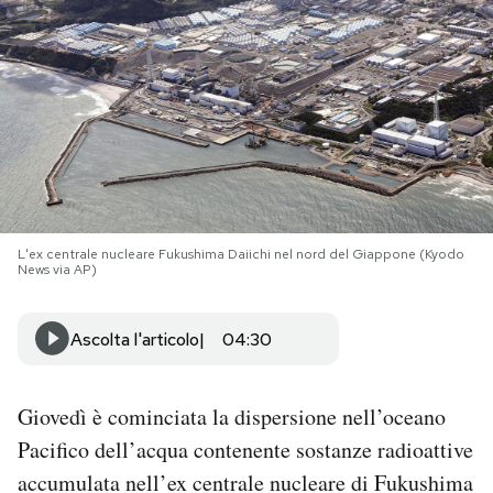
PODCAST
NEWSLETTER
I MIEI PREFERITI
L'ex centrale nucleare Fukushima Daiichi nel nord del Giappone (Kyodo
SHOP
News via AP)
CALENDARIO
Ascolta l'articolo
04:30
AREA PERSONALE
Giovedì è cominciata la dispersione nell’oceano
Pacifico dell’acqua contenente sostanze radioattive
Area Personale
accumulata nell’ex centrale nucleare di Fukushima
Newsletter