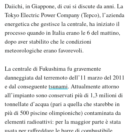
Notifiche mobile
Daiichi, in Giappone, di cui si discute da anni. La
Regala il Post
Tokyo Electric Power Company (Tepco), l’azienda
Hai bisogno di aiuto?
energetica che gestisce la centrale, ha iniziato il
Esci
processo quando in Italia erano le 6 del mattino,
dopo aver stabilito che le condizioni
meteorologiche erano favorevoli.
La centrale di Fukushima fu gravemente
danneggiata dal terremoto dell’11 marzo del 2011
e dal conseguente
tsunami
. Attualmente attorno
all’impianto sono conservati più di 1,3 milioni di
tonnellate d’acqua (pari a quella che starebbe in
più di 500 piscine olimpioniche) contaminata da
elementi radioattivi: per la maggior parte è stata
usata per raffreddare le barre di combustibile