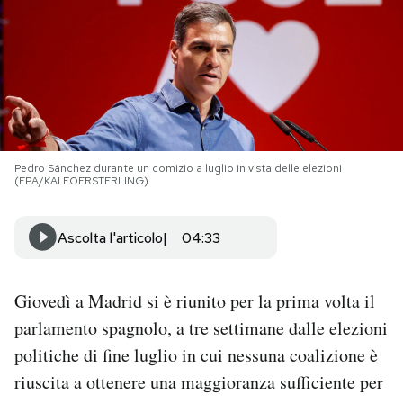
PODCAST
NEWSLETTER
I MIEI PREFERITI
Pedro Sánchez durante un comizio a luglio in vista delle elezioni
(EPA/KAI FOERSTERLING)
SHOP
Ascolta l'articolo
04:33
CALENDARIO
Giovedì a Madrid si è riunito per la prima volta il
parlamento spagnolo, a tre settimane dalle elezioni
AREA PERSONALE
politiche di fine luglio in cui nessuna coalizione è
Area Personale
riuscita a ottenere una maggioranza sufficiente per
Newsletter