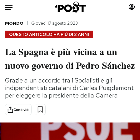
Auto
MONDO
Giovedì 17 agosto 2023
QUESTO ARTICOLO HA PIÙ DI
2 ANNI
HOME
La Spagna è più vicina a un
Italia
Moda
nuovo governo di Pedro Sánchez
Mondo
Libri
Politica
Consumismi
Grazie a un accordo tra i Socialisti e gli
Tecnologia
Storie/Idee
indipendentisti catalani di Carles Puigdemont
Internet
Ok Boomer!
per eleggere la presidente della Camera
Scienza
Media
Cultura
Europa
Condividi
Economia
Altrecose
Sport
Mondiali calcio 2026