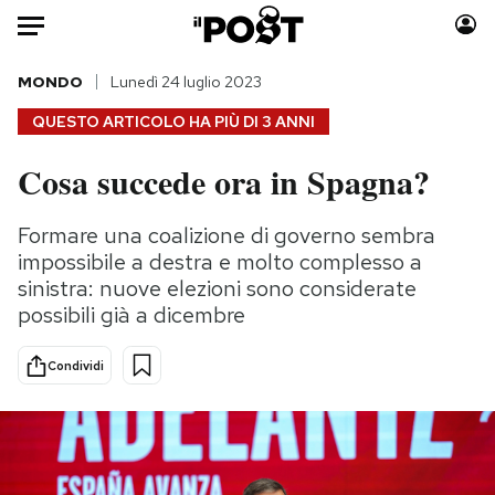
Auto
MONDO
Lunedì 24 luglio 2023
QUESTO ARTICOLO HA PIÙ DI
3 ANNI
HOME
Cosa succede ora in Spagna?
Italia
Moda
Mondo
Libri
Formare una coalizione di governo sembra
Politica
Consumismi
impossibile a destra e molto complesso a
Tecnologia
Storie/Idee
sinistra: nuove elezioni sono considerate
possibili già a dicembre
Internet
Ok Boomer!
Scienza
Media
Condividi
Cultura
Europa
Economia
Altrecose
Sport
Mondiali calcio 2026