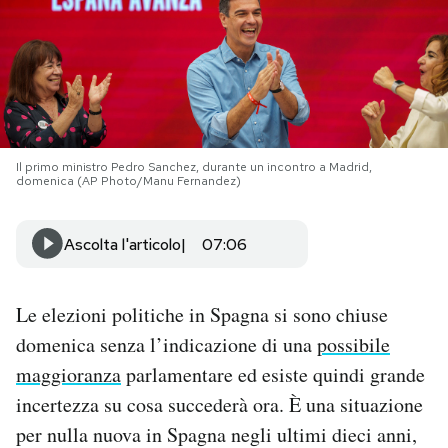
PODCAST
NEWSLETTER
Il primo ministro Pedro Sanchez, durante un incontro a Madrid,
I MIEI PREFERITI
domenica (AP Photo/Manu Fernandez)
SHOP
Ascolta l'articolo
07:06
CALENDARIO
Le elezioni politiche in Spagna si sono chiuse
domenica senza l’indicazione di una
possibile
AREA PERSONALE
maggioranza
parlamentare ed esiste quindi grande
incertezza su cosa succederà ora. È una situazione
Area Personale
per nulla nuova in Spagna negli ultimi dieci anni,
Newsletter