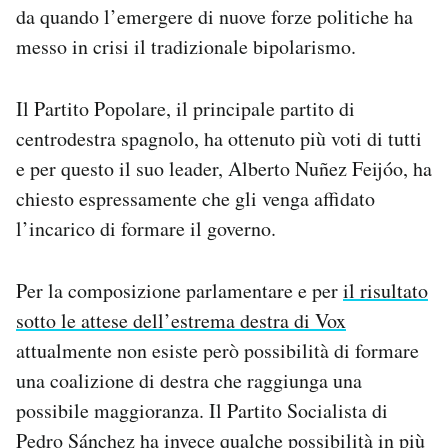
da quando l’emergere di nuove forze politiche ha
Notifiche mobile
Regala il Post
messo in crisi il tradizionale bipolarismo.
Hai bisogno di aiuto?
Esci
Il Partito Popolare, il principale partito di
centrodestra spagnolo, ha ottenuto più voti di tutti
e per questo il suo leader, Alberto Nuñez Feijóo, ha
chiesto espressamente che gli venga affidato
l’incarico di formare il governo.
Per la composizione parlamentare e per
il risultato
sotto le attese dell’estrema destra di Vox
attualmente non esiste però possibilità di formare
una coalizione di destra che raggiunga una
possibile maggioranza. Il Partito Socialista di
Pedro Sánchez ha invece qualche possibilità in più