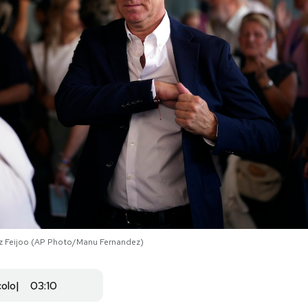
nez Feijoo (AP Photo/Manu Fernandez)
colo
03:10