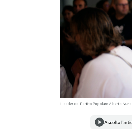
PODCAST
NEWSLETTER
I MIEI PREFERITI
SHOP
CALENDARIO
Il leader del Partito Popolare Alberto Nu
AREA PERSONALE
Area Personale
Ascolta l'arti
Newsletter