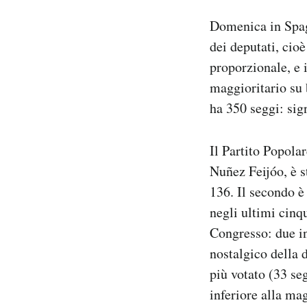
Notifiche mobile
Domenica in Spag
Regala il Post
dei deputati, cio
Hai bisogno di aiuto?
proporzionale, e 
Esci
maggioritario su 
ha 350 seggi: sig
Il Partito Popola
Nuñez Feijóo, è s
136. Il secondo è
negli ultimi cinq
Congresso: due in 
nostalgico della d
più votato (33 se
inferiore alla ma