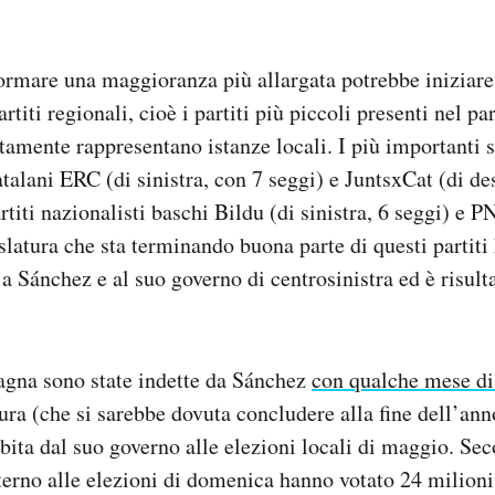
formare una maggioranza più allargata potrebbe iniziare 
artiti regionali, cioè i partiti più piccoli presenti nel p
tamente rappresentano istanze locali. I più importanti s
talani ERC (di sinistra, con 7 seggi) e JuntsxCat (di des
titi nazionalisti baschi Bildu (di sinistra, 6 seggi) e P
slatura che sta terminando buona parte di questi partiti 
a Sánchez e al suo governo di centrosinistra ed è risul
agna sono state indette da Sánchez
con qualche mese di
atura (che si sarebbe dovuta concludere alla fine dell’an
bita dal suo governo alle elezioni locali di maggio. Sec
terno alle elezioni di domenica hanno votato 24 milioni