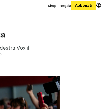
Abbonati
Shop
Regala
za
 destra Vox il
o