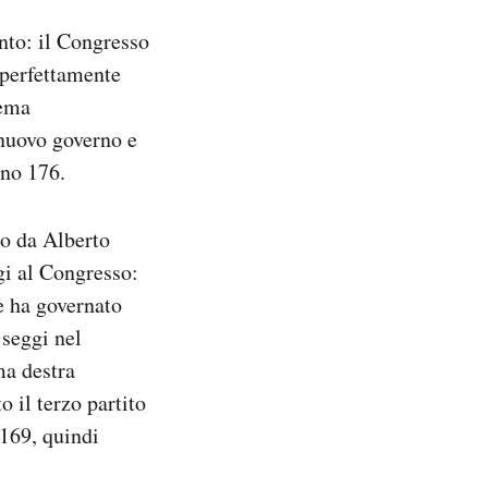
nto: il Congresso
 perfettamente
tema
 nuovo governo e
ono 176.
to da Alberto
gi al Congresso:
e ha governato
 seggi nel
ma destra
o il terzo partito
 169, quindi