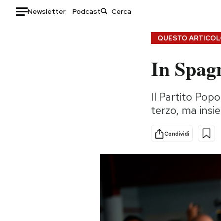
Newsletter
Podcast
Auto
QUESTO ARTICOLO
In Spag
HOME
Italia
Moda
Il Partito Popo
Mondo
Libri
terzo, ma ins
Politica
Consumismi
Tecnologia
Storie/Idee
Condividi
Internet
Ok Boomer!
Scienza
Media
Cultura
Europa
Economia
Altrecose
Sport
Mondiali calcio 2026