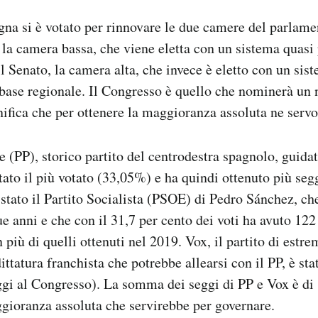
na si è votato per rinnovare le due camere del parlame
è la camera bassa, che viene eletta con un sistema quasi
il Senato, la camera alta, che invece è eletto con un sis
base regionale. Il Congresso è quello che nominerà un
nifica che per ottenere la maggioranza assoluta ne serv
re (PP), storico partito del centrodestra spagnolo, guida
tato il più votato (33,05%) e ha quindi ottenuto più seg
 stato il Partito Socialista (PSOE) di Pedro Sánchez, ch
ue anni e che con il 31,7 per cento dei voti ha avuto 122
più di quelli ottenuti nel 2019. Vox, il partito di estre
ittatura franchista che potrebbe allearsi con il PP, è stat
ggi al Congresso). La somma dei seggi di PP e Vox è di
ggioranza assoluta che servirebbe per governare.