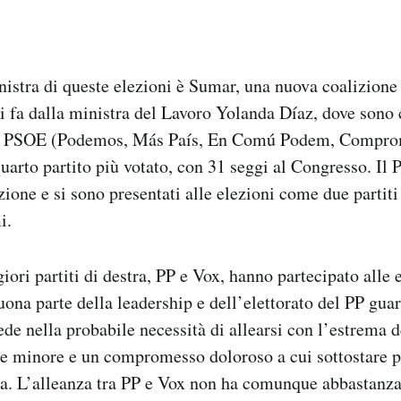
sinistra di queste elezioni è Sumar, una nuova coalizione
 fa dalla ministra del Lavoro Yolanda Díaz, dove sono c
 di PSOE (Podemos, Más País, En Comú Podem, Compromí
quarto partito più votato, con 31 seggi al Congresso. I
ione e si sono presentati alle elezioni come due partiti
i.
ori partiti di destra, PP e Vox, hanno partecipato alle 
ona parte della leadership e dell’elettorato del PP gua
vede nella probabile necessità di allearsi con l’estrema 
e minore e un compromesso doloroso a cui sottostare pe
tra. L’alleanza tra PP e Vox non ha comunque abbastanza