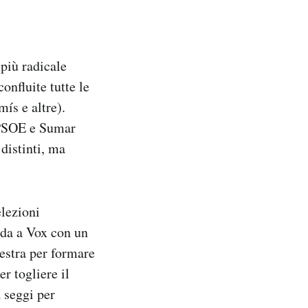
 più radicale
onfluite tutte le
s e altre).
l PSOE e Sumar
 distinti, ma
elezioni
rda a Vox con un
destra per formare
r togliere il
 seggi per