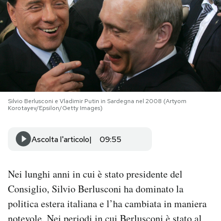
PODCAST
NEWSLETTER
I MIEI PREFERITI
Silvio Berlusconi e Vladimir Putin in Sardegna nel 2008 (Artyom
Korotayev/Epsilon/Getty Images)
SHOP
Ascolta l'articolo
09:55
CALENDARIO
Nei lunghi anni in cui è stato presidente del
AREA PERSONALE
Consiglio, Silvio Berlusconi ha dominato la
politica estera italiana e l’ha cambiata in maniera
Area Personale
Newsletter
notevole. Nei periodi in cui Berlusconi è stato al