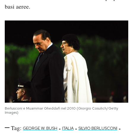
basi aeree.
Berlusconi e Muammar Gheddafi nel 2010 (Giorgio Cosulich/Getty
Images)
Tag:
-
-
-
GEORGE W. BUSH
ITALIA
SILVIO BERLUSCONI