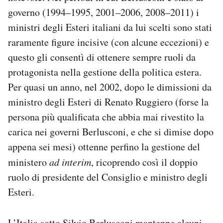
Notifiche mobile
governo (1994–1995, 2001–2006, 2008–2011) i
Regala il Post
ministri degli Esteri italiani da lui scelti sono stati
Hai bisogno di aiuto?
raramente figure incisive (con alcune eccezioni) e
Esci
questo gli consentì di ottenere sempre ruoli da
protagonista nella gestione della politica estera.
Per quasi un anno, nel 2002, dopo le dimissioni da
ministro degli Esteri di Renato Ruggiero (forse la
persona più qualificata che abbia mai rivestito la
carica nei governi Berlusconi, e che si dimise dopo
appena sei mesi) ottenne perfino la gestione del
ministero
ad interim
, ricoprendo così il doppio
ruolo di presidente del Consiglio e ministro degli
Esteri.
L’Italia sotto Silvio Berlusconi mantenne alcuni