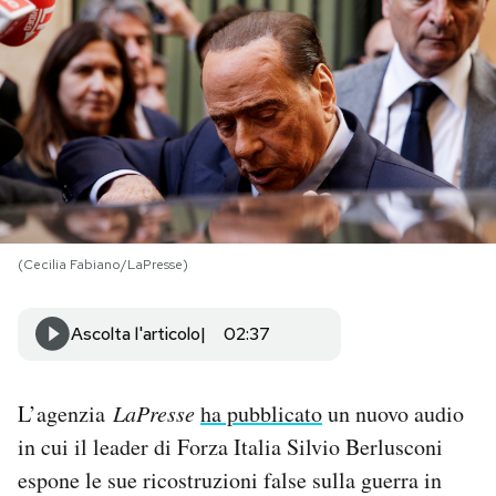
PODCAST
NEWSLETTER
I MIEI PREFERITI
SHOP
(Cecilia Fabiano/LaPresse)
Ascolta l'articolo
02:37
CALENDARIO
AREA PERSONALE
L’agenzia
LaPresse
ha pubblicato
un nuovo audio
in cui il leader di Forza Italia Silvio Berlusconi
Area Personale
espone le sue ricostruzioni false sulla guerra in
Newsletter