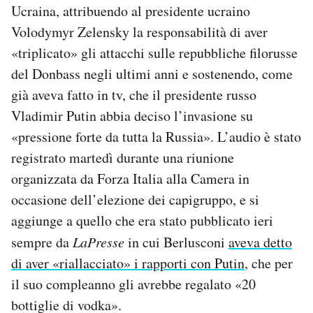
Ucraina, attribuendo al presidente ucraino
Notifiche mobile
Volodymyr Zelensky la responsabilità di aver
Regala il Post
Hai bisogno di aiuto?
«triplicato» gli attacchi sulle repubbliche filorusse
Esci
del Donbass negli ultimi anni e sostenendo, come
già aveva fatto in tv, che il presidente russo
Vladimir Putin abbia deciso l’invasione su
«pressione forte da tutta la Russia». L’audio è stato
registrato martedì durante una riunione
organizzata da Forza Italia alla Camera in
occasione dell’elezione dei capigruppo, e si
aggiunge a quello che era stato pubblicato ieri
sempre da
LaPresse
in cui Berlusconi
aveva detto
di aver «riallacciato» i rapporti con Putin
, che per
il suo compleanno gli avrebbe regalato «20
bottiglie di vodka».