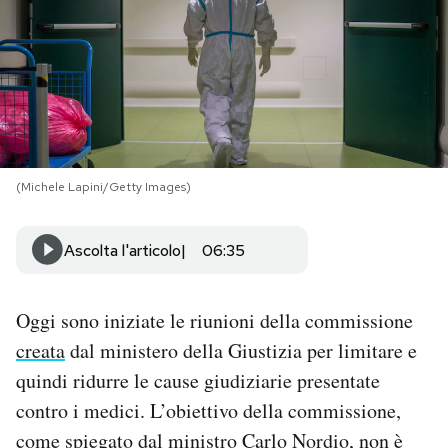
PODCAST
NEWSLETTER
I MIEI PREFERITI
(Michele Lapini/Getty Images)
SHOP
Ascolta l'articolo
06:35
CALENDARIO
Oggi sono iniziate le riunioni della commissione
creata
dal ministero della Giustizia per limitare e
AREA PERSONALE
quindi ridurre le cause giudiziarie presentate
contro i medici. L’obiettivo della commissione,
Area Personale
come
spiegato
dal ministro Carlo Nordio, non è
Newsletter