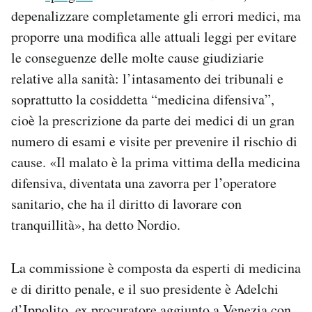
Notifiche mobile
depenalizzare completamente gli errori medici, ma
Regala il Post
proporre una modifica alle attuali leggi per evitare
Hai bisogno di aiuto?
le conseguenze delle molte cause giudiziarie
Esci
relative alla sanità: l’intasamento dei tribunali e
soprattutto la cosiddetta “medicina difensiva”,
cioè la prescrizione da parte dei medici di un gran
numero di esami e visite per prevenire il rischio di
cause. «Il malato è la prima vittima della medicina
difensiva, diventata una zavorra per l’operatore
sanitario, che ha il diritto di lavorare con
tranquillità», ha detto Nordio.
La commissione è composta da esperti di medicina
e di diritto penale, e il suo presidente è Adelchi
d’Ippolito, ex procuratore aggiunto a Venezia con