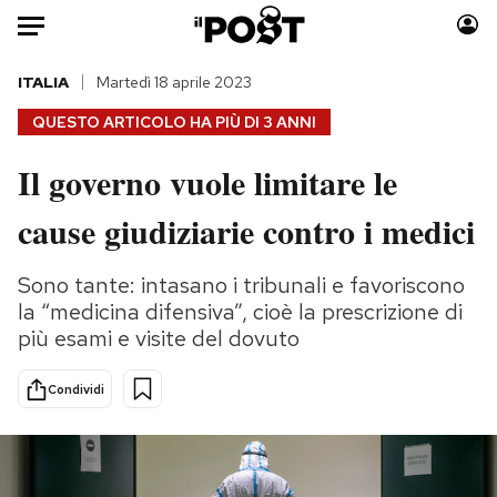
Auto
ITALIA
Martedì 18 aprile 2023
QUESTO ARTICOLO HA PIÙ DI
3 ANNI
HOME
Il governo vuole limitare le
Italia
Moda
cause giudiziarie contro i medici
Mondo
Libri
Politica
Consumismi
Sono tante: intasano i tribunali e favoriscono
Tecnologia
Storie/Idee
la “medicina difensiva”, cioè la prescrizione di
Internet
Ok Boomer!
più esami e visite del dovuto
Scienza
Media
Cultura
Europa
Condividi
Economia
Altrecose
Sport
Mondiali calcio 2026