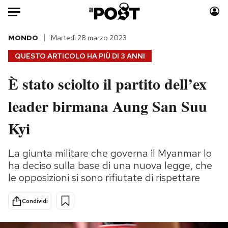
Auto
MONDO
Martedì 28 marzo 2023
QUESTO ARTICOLO HA PIÙ DI
3 ANNI
HOME
È stato sciolto il partito dell’ex
Italia
Moda
leader birmana Aung San Suu
Mondo
Libri
Politica
Consumismi
Kyi
Tecnologia
Storie/Idee
Internet
Ok Boomer!
La giunta militare che governa il Myanmar lo
Scienza
Media
ha deciso sulla base di una nuova legge, che
Cultura
Europa
le opposizioni si sono rifiutate di rispettare
Economia
Altrecose
Condividi
Sport
Mondiali calcio 2026