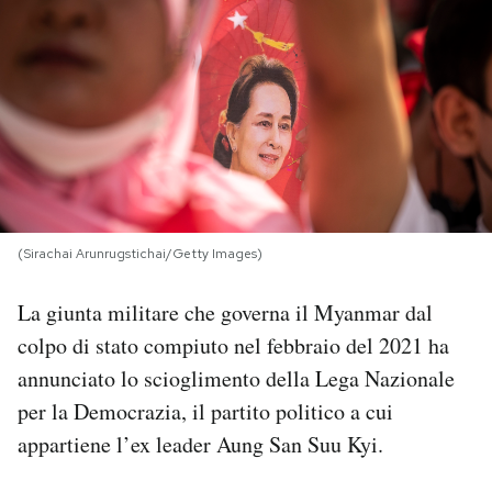
PODCAST
NEWSLETTER
I MIEI PREFERITI
(Sirachai Arunrugstichai/Getty Images)
SHOP
La giunta militare che governa il Myanmar dal
CALENDARIO
colpo di stato compiuto nel febbraio del 2021 ha
annunciato lo scioglimento della Lega Nazionale
AREA PERSONALE
per la Democrazia, il partito politico a cui
appartiene l’ex leader Aung San Suu Kyi.
Area Personale
Newsletter