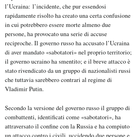
Notifiche mobile
l’Ucraina: l’incidente, che pur essendosi
Regala il Post
rapidamente risolto ha creato una certa confusione
Hai bisogno di aiuto?
in cui potrebbero essere morte almeno due
Esci
persone, ha provocato una serie di accuse
reciproche. Il governo russo ha accusato l’Ucraina
di aver mandato «sabotatori» nel proprio territorio;
il governo ucraino ha smentito; e il breve attacco è
stato rivendicato da un gruppo di nazionalisti russi
che tuttavia sarebbero contrari al regime di
Vladimir Putin.
Secondo la versione del governo russo il gruppo di
combattenti, identificati come «sabotatori», ha
attraversato il confine con la Russia e ha compiuto
un attacco contro i civili, uccidendo due persone e