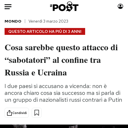
Auto
MONDO
Venerdì 3 marzo 2023
QUESTO ARTICOLO HA PIÙ DI
3 ANNI
HOME
Cosa sarebbe questo attacco di
Italia
Moda
“sabotatori” al confine tra
Mondo
Libri
Politica
Consumismi
Russia e Ucraina
Tecnologia
Storie/Idee
Internet
Ok Boomer!
I due paesi si accusano a vicenda: non è
Scienza
Media
ancora chiaro cosa sia successo ma si parla di
Cultura
Europa
un gruppo di nazionalisti russi contrari a Putin
Economia
Altrecose
Condividi
Sport
Mondiali calcio 2026