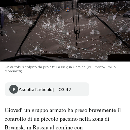
PODCAST
NEWSLETTER
I MIEI PREFERITI
Un autobus colpito da proiettili a Kiev, in Ucraina (AP Photo/Emilio
SHOP
Morenatti)
CALENDARIO
Ascolta l'articolo
03:47
AREA PERSONALE
Giovedì un gruppo armato ha preso brevemente il
controllo di un piccolo paesino nella zona di
Area Personale
Bryansk, in Russia al confine con
Newsletter