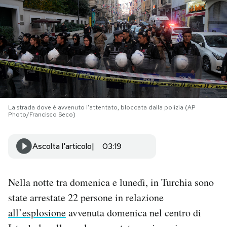
PODCAST
NEWSLETTER
I MIEI PREFERITI
La strada dove è avvenuto l'attentato, bloccata dalla polizia (AP
Photo/Francisco Seco)
SHOP
Ascolta l'articolo
03:19
CALENDARIO
Nella notte tra domenica e lunedì, in Turchia sono
AREA PERSONALE
state arrestate 22 persone in relazione
Area Personale
all’esplosione
avvenuta domenica nel centro di
Newsletter