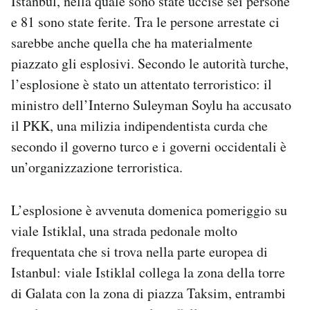
Istanbul, nella quale sono state uccise sei persone
Notifiche mobile
e 81 sono state ferite. Tra le persone arrestate ci
Regala il Post
sarebbe anche quella che ha materialmente
Hai bisogno di aiuto?
piazzato gli esplosivi. Secondo le autorità turche,
Esci
l’esplosione è stato un attentato terroristico: il
ministro dell’Interno Suleyman Soylu ha accusato
il PKK, una milizia indipendentista curda che
secondo il governo turco e i governi occidentali è
un’organizzazione terroristica.
L’esplosione è avvenuta domenica pomeriggio su
viale Istiklal, una strada pedonale molto
frequentata che si trova nella parte europea di
Istanbul: viale Istiklal collega la zona della torre
di Galata con la zona di piazza Taksim, entrambi