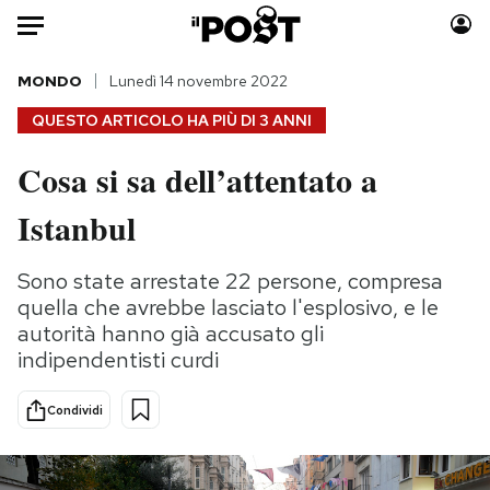
Auto
MONDO
Lunedì 14 novembre 2022
QUESTO ARTICOLO HA PIÙ DI
3 ANNI
HOME
Cosa si sa dell’attentato a
Italia
Moda
Istanbul
Mondo
Libri
Politica
Consumismi
Sono state arrestate 22 persone, compresa
Tecnologia
Storie/Idee
quella che avrebbe lasciato l'esplosivo, e le
Internet
Ok Boomer!
autorità hanno già accusato gli
Scienza
Media
indipendentisti curdi
Cultura
Europa
Economia
Altrecose
Condividi
Sport
Mondiali calcio 2026