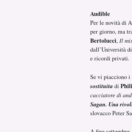
Audible
Per le novità di 
per giorno, ma tr
Bertolucci
,
Il mi
dall’Università d
e ricordi privati.
Se vi piacciono i
sostituita
Phil
di
cacciatore di and
Sagan. Una rivol
slovacco Peter Sa
A fine settembre 