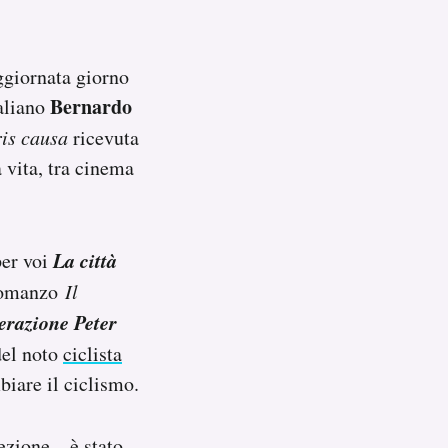
ggiornata giorno
Bernardo
taliano
is causa
ricevuta
 vita, tra cinema
La città
per voi
 romanzo
Il
razione Peter
del noto
ciclista
biare il ciclismo.
ezione – è stato