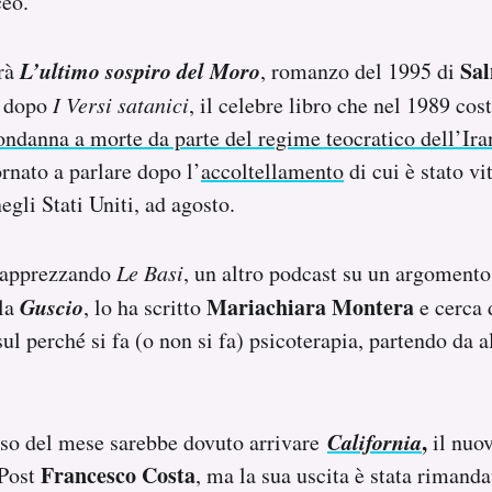
ceo.
L’ultimo sospiro del Moro
Sa
irà
, romanzo del 1995 di
o dopo
I Versi satanici
, il celebre libro che nel 1989 co
ondanna a morte da parte del regime teocratico dell’Ira
ornato a parlare dopo l’
accoltellamento
di cui è stato v
egli Stati Uniti, ad agosto.
a apprezzando
Le Basi
, un altro podcast su un argomento 
Guscio
Mariachiara Montera
ola
, lo ha scritto
e cerca 
l perché si fa (o non si fa) psicoterapia, partendo da 
California
,
rso del mese sarebbe dovuto arrivare
il nuov
Francesco Costa
 Post
, ma la sua uscita è stata rimand