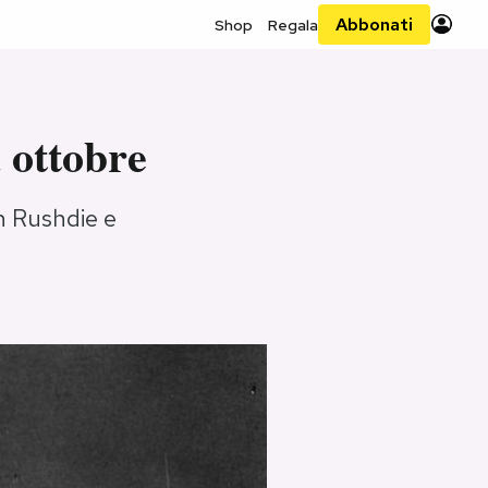
Abbonati
Shop
Regala
a ottobre
an Rushdie e