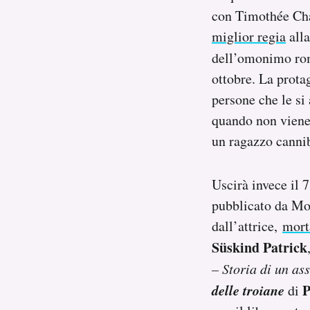
con Timothée Cha
miglior regia
alla
dell’omonimo r
ottobre. La prota
persone che le si
quando non viene 
un ragazzo canni
Uscirà invece il 
pubblicato da Mon
dall’attrice,
mort
Süskind Patrick
– Storia di un as
delle troiane
P
di