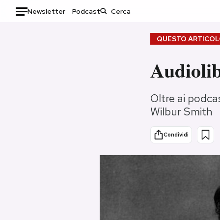
Newsletter
Podcast
Auto
QUESTO ARTICOLO
HOME
Audiolib
Italia
Moda
Oltre ai podcas
Mondo
Libri
Wilbur Smith
Politica
Consumismi
Tecnologia
Storie/Idee
Condividi
Internet
Ok Boomer!
Scienza
Media
Cultura
Europa
Economia
Altrecose
Sport
Mondiali calcio 2026