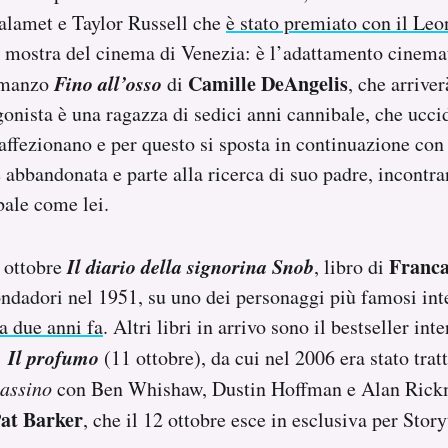
lamet e Taylor Russell che
è stato premiato con il Leo
 mostra del cinema di Venezia: è l’adattamento cinema
Fino all’osso
Camille DeAngelis
omanzo
di
, che arriver
gonista è una ragazza di sedici anni cannibale, che ucci
 affezionano e per questo si sposta in continuazione con 
abbandonata e parte alla ricerca di suo padre, incontra
bale come lei.
Il diario della signorina Snob
Franca
7 ottobre
, libro di
dadori nel 1951, su uno dei personaggi più famosi inte
a due anni fa
. Altri libri in arrivo sono il bestseller int
Il profumo
,
(11 ottobre), da cui nel 2006 era stato trat
sassino
con Ben Whishaw, Dustin Hoffman e Alan Rick
at Barker
, che il 12 ottobre esce in esclusiva per Stor