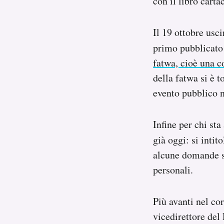
con il libro carta
Il 19 ottobre usc
primo pubblicat
fatwa, cioè una c
della fatwa si è t
evento pubblico n
Infine per chi st
già oggi: si intit
alcune domande su
personali.
Più avanti nel co
vicedirettore del