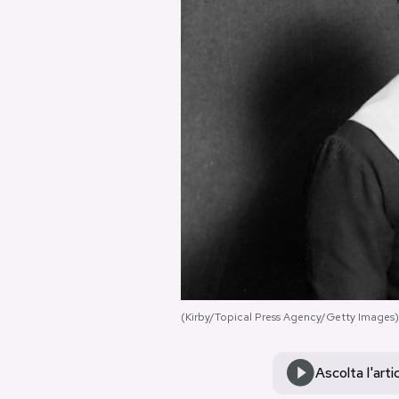
PODCAST
NEWSLETTER
I MIEI PREFERITI
SHOP
CALENDARIO
(Kirby/Topical Press Agency/Getty Images)
AREA PERSONALE
Area Personale
Ascolta l'arti
Newsletter