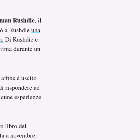
lman Rushdie
, il
stò a Rushdie
una
n.
Di Rushdie e
ittima durante un
affine è uscito
di rispondere ad
alcune esperienze
o libro del
ata a novembre.