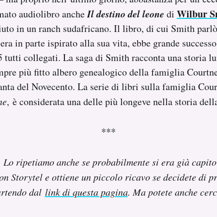
Il destino del leone
Wilbur S
mato audiolibro anche
di
uto in un ranch sudafricano. Il libro, di cui Smith par
 era in parte ispirato alla sua vita, ebbe grande succes
5 tutti collegati. La saga di Smith racconta una storia l
empre più fitto albero genealogico della famiglia Courtn
anta del Novecento. La serie di libri sulla famiglia Cour
ne
, è considerata una delle più longeve nella storia della
***
. Lo ripetiamo anche se probabilmente si era già capit
con Storytel e ottiene un piccolo ricavo se decidete di pr
artendo dal
link di questa pagina
. Ma potete anche cerc