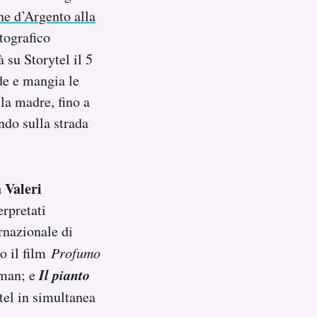
ne d’Argento alla
tografico
à su Storytel il 5
de e mangia le
la madre, fino a
ndo sulla strada
 Valeri
rpretati
ernazionale di
to il film
Profumo
Il pianto
man; e
ytel in simultanea