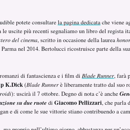
Audible potete consultare
la pagina dedicata
che viene a
a le uscite più recenti segnaliamo un libro del regista i
stero del cinema
, scritto in occasione della laurea
honor
i Parma nel 2014. Bertolucci ricostruisce parte della sua
 romanzi di fantascienza e i film di
Blade Runner
, farà 
ip K.Dick
(
Blade Runner
è liberamente tratto dal suo
Gene
roidi
): uscirà il 7 ottobre. Degno di nota c’è anche
uzione su due ruote
Giacomo Pellizzari
di
, che parla 
gan e di come le sue vittorie stiano contribuendo a cam
– ma proprio nell’ultimo giorno, abbastanza per un’ecc