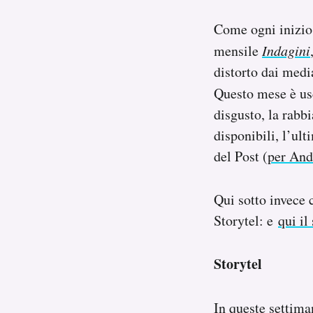
Notifiche mobile
Come ogni inizio 
Regala il Post
Hai bisogno di aiuto?
mensile
Indagini
Esci
distorto dai media
Questo mese è us
disgusto, la rabbi
disponibili, l’ul
del Post (
per And
Qui sotto invece 
Storytel: e
qui il
Storytel
In queste settima