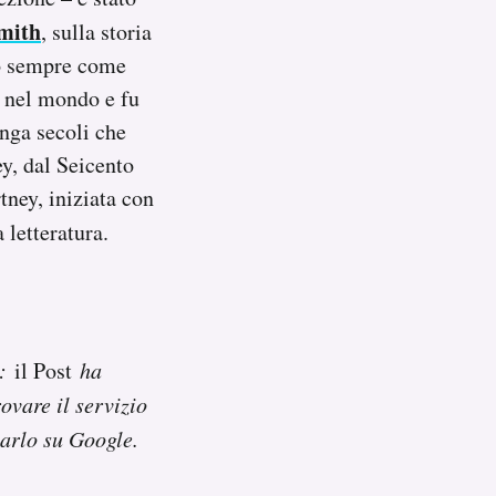
mith
, sulla storia
lò sempre come
so nel mondo e fu
unga secoli che
ey, dal Seicento
tney, iniziata con
 letteratura.
o:
il Post
ha
ovare il servizio
arlo su Google.