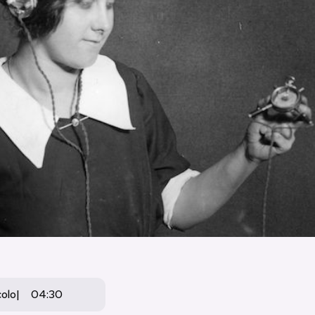
colo
04:30