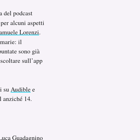
a del podcast
 per alcuni aspetti
Samuele Lorenzi
.
marie: il
 puntate sono già
ascoltare sull’app
ti su
Audible
e
l anziché 14.
i Luca Guadagnino