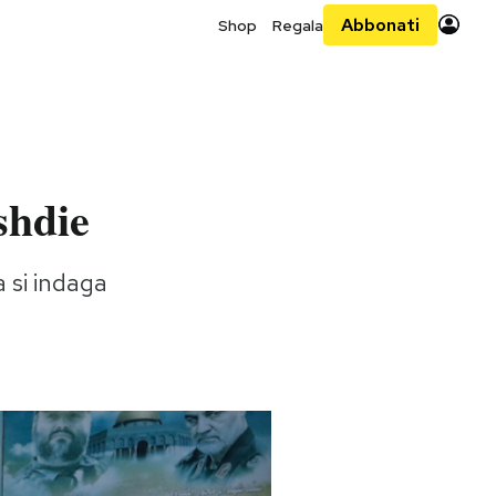
Abbonati
Shop
Regala
shdie
a si indaga