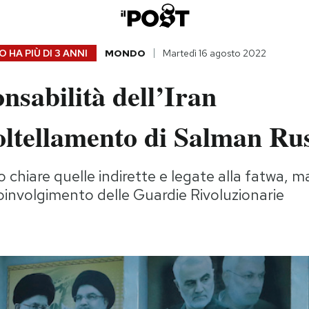
 HA PIÙ DI
3 ANNI
MONDO
Martedì 16 agosto 2022
nsabilità dell’Iran
oltellamento di Salman Ru
 chiare quelle indirette e legate alla fatwa, m
involgimento delle Guardie Rivoluzionarie