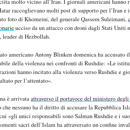
ciita molto vicino all’Iran. I giornali americani hanno 
Matar raccoglievano molti post di supporto per l’Iran e i
ato foto di Khomeini, del generale Qassem Suleimani,
onarie
ucciso da un attacco con droni dagli Stati Uniti n
 leader di Hezbollah.
Stato americano Antony Blinken domenica ha accusato il
bile della violenza nei confronti di Rushdie: «Le istituz
razioni hanno incitato alla violenza verso Rushdie e gior
ltato per l’attentato».
ana è arrivata
attraverso il portavoce del ministero degli
 che nessuno ha il diritto di accusare la Repubblica Isl
 cui «gli unici responsabili sono Salman Rushdie e i suoi
gomenti sacri dell’Islam ha attraversato un confine inval