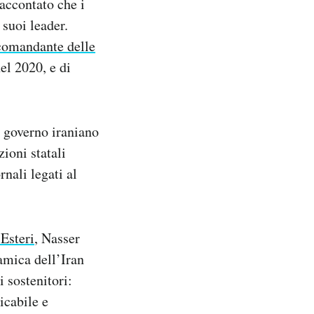
raccontato che i
 suoi leader.
comandante delle
el 2020, e di
 governo iraniano
ioni statali
nali legati al
 Esteri
, Nasser
amica dell’Iran
 sostenitori:
icabile e