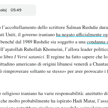
colo
05:49
 l’accoltellamento dello scrittore Salman Rushdie dura
ati Uniti, il governo iraniano
ha negato ufficialmente o
, benché dal 1989 Rushdie sia soggetto a una
condanna a
ell’ayatollah Ruhollah Khomeini, l’allora leader politic
uo libro
I Versi satanici
. Il regime ha fatto sapere che lo
ittadino americano di origini libanesi venerdì a Chautau
 rimproverare soltanto se stesso» per aver provocato i f
e religioso iraniano ha varie responsabilità: anzitutto di
 che molto probabilmente ha ispirato Hadi Matar, l’assal
ressione potrebbero rivelare un possibile coinvolgiment