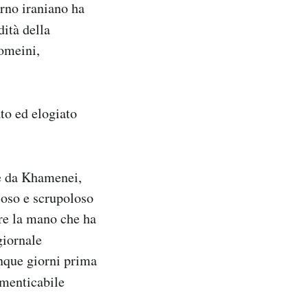
erno iraniano ha
dità della
homeini,
ato ed elogiato
te da Khamenei,
ioso e scrupoloso
re la mano che ha
giornale
inque giorni prima
imenticabile