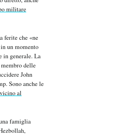
po militare
a ferite che «ne
va in un momento
te in generale. La
un membro delle
uccidere John
ump. Sono anche le
vicino al
 una famiglia
 Hezbollah,