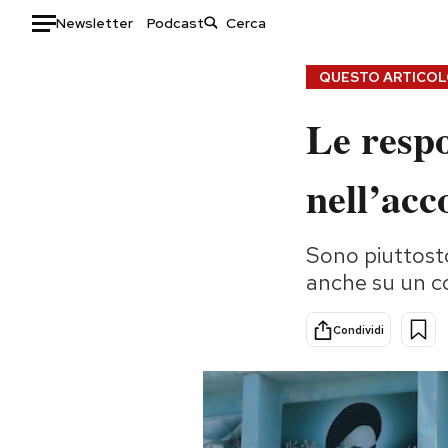
Newsletter
Podcast
Auto
QUESTO ARTICOLO
Le respo
HOME
Italia
Moda
nell’acc
Mondo
Libri
Politica
Consumismi
Sono piuttosto
Tecnologia
Storie/Idee
anche su un co
Internet
Ok Boomer!
Scienza
Media
Condividi
Cultura
Europa
Economia
Altrecose
Sport
Mondiali calcio 2026