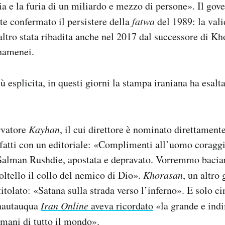
ia e la furia di un miliardo e mezzo di persone». Il gov
te confermato il persistere della
fatwa
del 1989: la vali
ltro stata ribadita anche nel 2017 dal successore di K
Khamenei.
 esplicita, in questi giorni la stampa iraniana ha esalt
rvatore
Kayhan
, il cui direttore è nominato direttamen
fatti con un editoriale: «Complimenti all’uomo coragg
 Salman Rushdie, apostata e depravato. Vorremmo bacia
coltello il collo del nemico di Dio».
Khorasan
, un altro 
titolato: «Satana sulla strada verso l’inferno». E solo c
Chautauqua
Iran Online
aveva ricordato
«la grande e ind
mani di tutto il mondo».