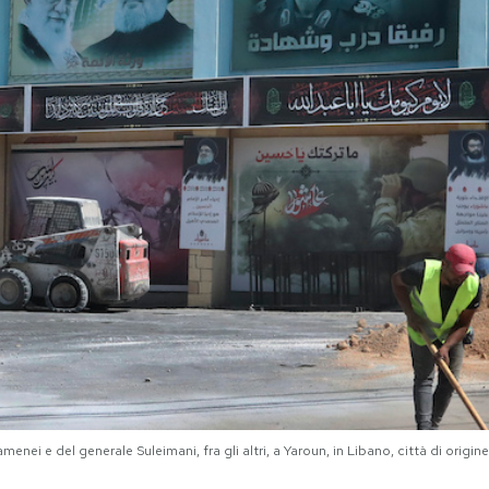
nei e del generale Suleimani, fra gli altri, a Yaroun, in Libano, città di origin