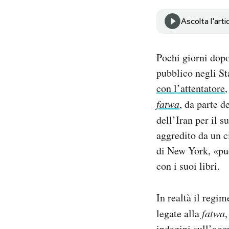
Notifiche mobile
Ascolta l'arti
Regala il Post
Hai bisogno di aiuto?
Esci
Pochi giorni dopo
pubblico negli St
con l’attentatore
fatwa
, da parte d
dell’Iran per il s
aggredito da un c
di New York, «può
con i suoi libri.
In realtà il regim
legate alla
fatwa
,
indagini sull’agg