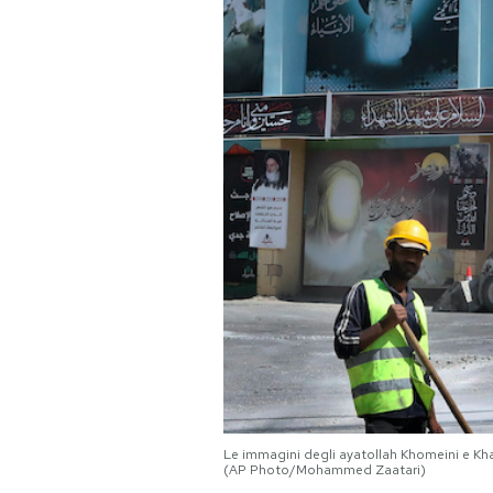
PODCAST
NEWSLETTER
I MIEI PREFERITI
SHOP
CALENDARIO
AREA PERSONALE
Area Personale
Le immagini degli ayatollah Khomeini e Khame
(AP Photo/Mohammed Zaatari)
Newsletter