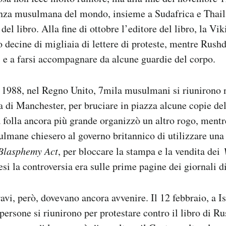
nza musulmana del mondo, insieme a Sudafrica e Thail
 del libro. Alla fine di ottobre l’editore del libro, la Vi
o decine di migliaia di lettere di proteste, mentre Rush
i e a farsi accompagnare da alcune guardie del corpo.
1988, nel Regno Unito, 7mila musulmani si riunirono ne
a di Manchester, per bruciare in piazza alcune copie del
folla ancora più grande organizzò un altro rogo, ment
lmane chiesero al governo britannico di utilizzare una
Blasphemy Act
, per bloccare la stampa e la vendita dei
esi la controversia era sulle prime pagine dei giornali d
ravi, però, dovevano ancora avvenire. Il 12 febbraio, a I
persone si riunirono per protestare contro il libro di R