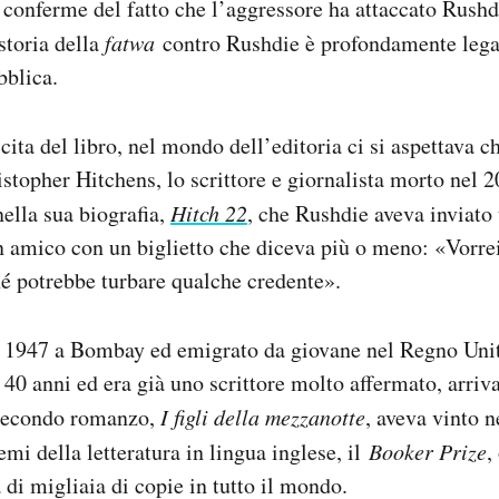
onferme del fatto che l’aggressore ha attaccato Rushdi
 storia della
fatwa
contro Rushdie è profondamente legat
bblica.
cita del libro, nel mondo dell’editoria ci si aspettava c
istopher Hitchens, lo scrittore e giornalista morto nel 
nella sua biografia,
Hitch 22
, che Rushdie aveva inviato
 amico con un biglietto che diceva più o meno: «Vorrei
é potrebbe turbare qualche credente».
l 1947 a Bombay ed emigrato da giovane nel Regno Unit
 40 anni ed era già uno scrittore molto affermato, arriv
 secondo romanzo,
I figli della mezzanotte
, aveva vinto 
mi della letteratura in lingua inglese, il
Booker Prize
,
 di migliaia di copie in tutto il mondo.