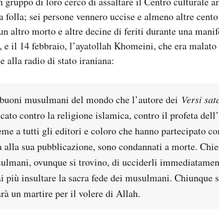
 gruppo di loro cercò di assaltare il Centro culturale 
a folla; sei persone vennero uccise e almeno altre cento 
un altro morto e altre decine di feriti durante una mani
a, e il 14 febbraio, l’ayatollah Khomeini, che era malato
 alla radio di stato iraniana:
i buoni musulmani del mondo che l’autore dei
Versi sat
icato contro la religione islamica, contro il profeta dell
eme a tutti gli editori e coloro che hanno partecipato co
 alla sua pubblicazione, sono condannati a morte. Chied
ulmani, ovunque si trovino, di ucciderli immediatamen
i più insultare la sacra fede dei musulmani. Chiunque s
rà un martire per il volere di Allah.