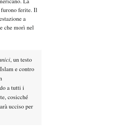
americano. La
furono ferite. Il
festazione a
 e che morì nel
anici
, un testo
’Islam e contro
n
o a tutti i
te, cosicché
arà ucciso per