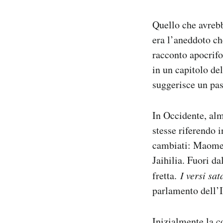
Quello che avrebb
era l’aneddoto che
racconto apocrif
in un capitolo de
suggerisce un pa
In Occidente, alm
stesse riferendo i
cambiati: Maomett
Jaihilia. Fuori da
fretta.
I versi sat
parlamento dell’I
Inizialmente la c