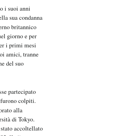
o i suoi anni
della sua condanna
erno britannico
el giorno e per
er i primi mesi
oi amici, tranne
ne del suo
sse partecipato
 furono colpiti.
orato alla
rsità di Tokyo.
stato accoltellato