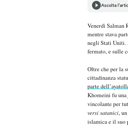
Notifiche mobile
Ascolta l'arti
Regala il Post
Hai bisogno di aiuto?
Venerdì Salman Ru
Esci
mentre stava part
negli Stati Uniti
fermato, e sulle 
Oltre che per la s
cittadinanza stat
parte dell’ayato
Khomeini fu una
vincolante per tu
versi satanici
, u
islamica e il suo