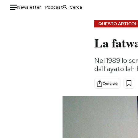
Newsletter
Podcast
Auto
QUESTO ARTICOLO
La fatw
HOME
Italia
Moda
Nel 1989 lo sc
Mondo
Libri
dall'ayatollah
Politica
Consumismi
Tecnologia
Storie/Idee
Condividi
Internet
Ok Boomer!
Scienza
Media
Cultura
Europa
Economia
Altrecose
Sport
Mondiali calcio 2026