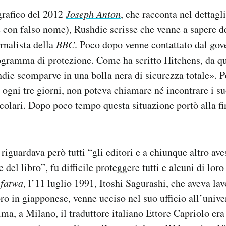
rafico del 2012
Joseph Anton
, che racconta nel dettagli
e con falso nome), Rushdie scrisse che venne a sapere 
rnalista della
BBC
. Poco dopo venne contattato dal gov
ogramma di protezione. Come ha scritto Hitchens, da qu
die scomparve in una bolla nera di sicurezza totale». P
ogni tre giorni, non poteva chiamare né incontrare i su
icolari. Dopo poco tempo questa situazione portò alla fi
riguardava però tutti “gli editori e a chiunque altro ave
 del libro”, fu difficile proteggere tutti e alcuni di loro
a
fatwa
, l’11 luglio 1991, Itoshi Sagurashi, che aveva lav
bro in giapponese, venne ucciso nel suo ufficio all’unive
ma, a Milano, il traduttore italiano Ettore Capriolo era 