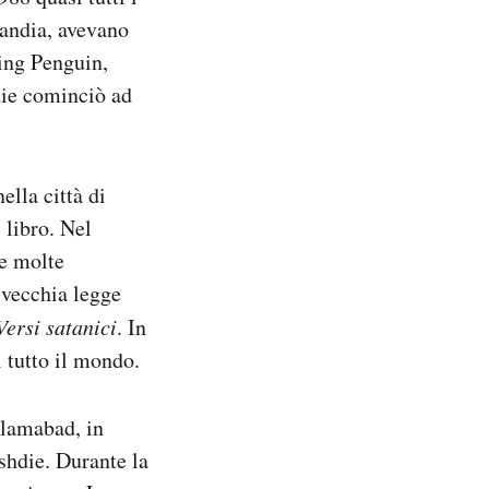
andia, avevano
king Penguin,
die cominciò ad
lla città di
 libro. Nel
re molte
 vecchia legge
Versi satanici
. In
i tutto il mondo.
slamabad, in
ushdie. Durante la