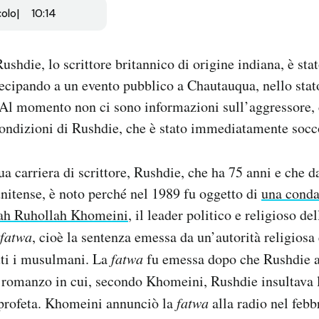
colo
10:14
shdie, lo scrittore britannico di origine indiana, è stat
ecipando a un evento pubblico a Chautauqua, nello sta
. Al momento non ci sono informazioni sull’aggressore, 
condizioni di Rushdie, che è stato immediatamente socc
ua carriera di scrittore, Rushdie, che ha 75 anni e che 
unitense, è noto perché nel 1989 fu oggetto di
una conda
llah Ruhollah Khomeini
, il leader politico e religioso de
fatwa
, cioè la sentenza emessa da un’autorità religiosa
tti i musulmani. La
fatwa
fu emessa dopo che Rushdie a
n romanzo in cui, secondo Khomeini, Rushdie insultava l
 profeta. Khomeini annunciò la
fatwa
alla radio nel febb