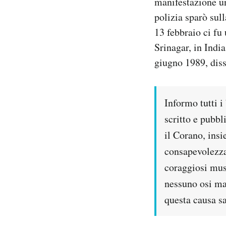
manifestazione un
polizia sparò sull
13 febbraio ci fu 
Srinagar, in Indi
giugno 1989, disse
Informo tutti 
scritto e pubbl
il Corano, insi
consapevolezza
coraggiosi mus
nessuno osi ma
questa causa sa