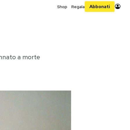
Abbonati
Shop
Regala
dannato a morte