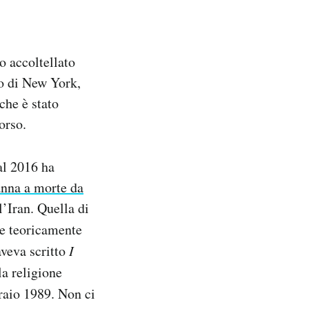
o accoltellato
to di New York,
che è stato
orso.
dal 2016 ha
nna a morte da
ll’Iran. Quella di
 e teoricamente
veva scritto
I
a religione
raio 1989. Non ci