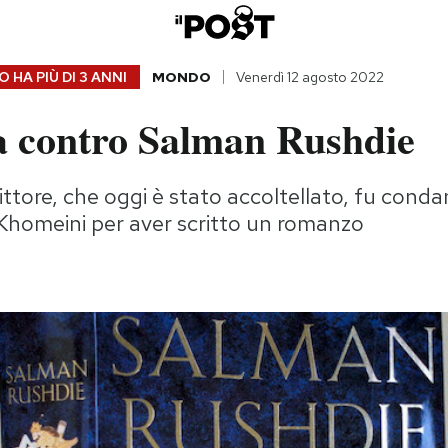
 HA PIÙ DI
3 ANNI
MONDO
Venerdì 12 agosto 2022
a contro Salman Rushdie
rittore, che oggi è stato accoltellato, fu con
 Khomeini per aver scritto un romanzo