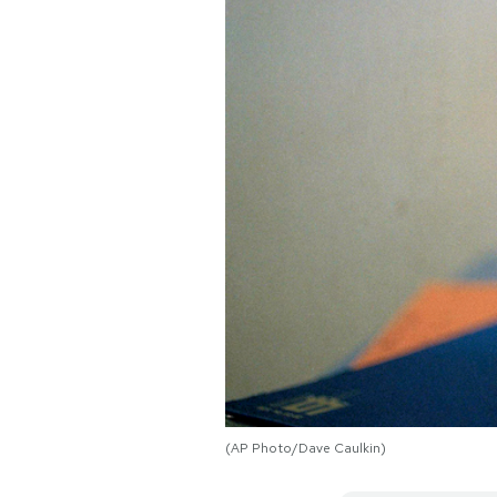
PODCAST
NEWSLETTER
I MIEI PREFERITI
SHOP
CALENDARIO
AREA PERSONALE
(AP Photo/Dave Caulkin)
Area Personale
Newsletter