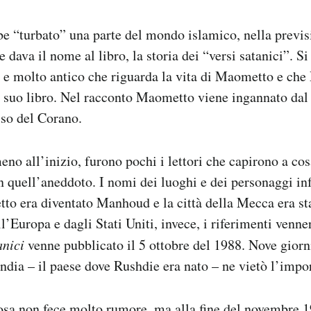
e “turbato” una parte del mondo islamico, nella previs
 dava il nome al libro, la storia dei “versi satanici”. Si 
o e molto antico che riguarda la vita di Maometto e ch
l suo libro. Nel racconto Maometto viene ingannato dal 
sso del Corano.
eno all’inizio, furono pochi i lettori che capirono a co
n quell’aneddoto. I nomi dei luoghi e dei personaggi inf
o era diventato Manhoud e la città della Mecca era st
ll’Europa e dagli Stati Uniti, invece, i riferimenti venne
anici
venne pubblicato il 5 ottobre del 1988. Nove giorn
ndia – il paese dove Rushdie era nato – ne vietò l’impo
osa non fece molto rumore, ma alla fine del novembre 19