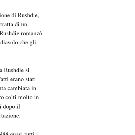
ione di Rushdie,
tratta di un
e Rushdie romanzò
diavolo che gli
sa Rushdie si
atti erano stati
ata cambiata in
ro colti molto in
i dopo il
rtazione.
88 quasi tutti i