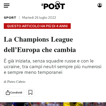
Auto
SPORT
Martedì 26 luglio 2022
QUESTO ARTICOLO HA PIÙ DI
4 ANNI
HOME
La Champions League
Italia
Moda
dell’Europa che cambia
Mondo
Libri
Politica
Consumismi
È già iniziata, senza squadre russe e con le
Tecnologia
Storie/Idee
ucraine, tra campi neutri sempre più numerosi
Internet
Ok Boomer!
e sempre meno temporanei
Scienza
Media
Cultura
Europa
di
Pietro Cabrio
Economia
Altrecose
Condividi
Sport
Mondiali calcio 2026