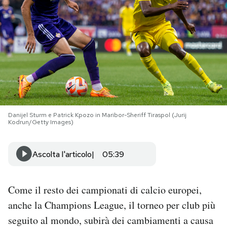
PODCAST
NEWSLETTER
I MIEI PREFERITI
Danijel Sturm e Patrick Kpozo in Maribor-Sheriff Tiraspol (Jurij
SHOP
Kodrun/Getty Images)
Ascolta l'articolo
05:39
CALENDARIO
AREA PERSONALE
Come il resto dei campionati di calcio europei,
anche la Champions League, il torneo per club più
Area Personale
seguito al mondo, subirà dei cambiamenti a causa
Newsletter