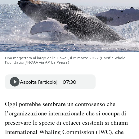
PODCAST
NEWSLETTER
I MIEI PREFERITI
Una megattera al largo delle Hawaii, il 15 marzo 2022 (Pacific Whale
Foundation/NOAA via AP, La Presse)
SHOP
Ascolta l'articolo
07:30
CALENDARIO
Oggi potrebbe sembrare un controsenso che
l’organizzazione internazionale che si occupa di
AREA PERSONALE
preservare le specie di cetacei esistenti si chiami
Area Personale
International Whaling Commission (IWC), che
Newsletter