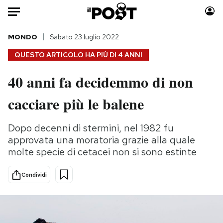
Auto
MONDO
Sabato 23 luglio 2022
QUESTO ARTICOLO HA PIÙ DI
4 ANNI
HOME
40 anni fa decidemmo di non
Italia
Moda
cacciare più le balene
Mondo
Libri
Politica
Consumismi
Dopo decenni di stermini, nel 1982 fu
Tecnologia
Storie/Idee
approvata una moratoria grazie alla quale
Internet
Ok Boomer!
molte specie di cetacei non si sono estinte
Scienza
Media
Cultura
Europa
Condividi
Economia
Altrecose
Sport
Mondiali calcio 2026