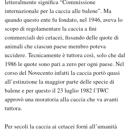
letteralmente significa “Commissione
Notifiche mobile
internazionale per la caccia alle balene”. Ma
Regala il Post
quando questo ente fu fondato, nel 1946, aveva lo
Hai bisogno di aiuto?
scopo di regolamentare la caccia a fini
Esci
commerciali dei cetacei, fissando delle quote di
animali che ciascun paese membro poteva
uccidere. Tecnicamente è tuttora così, solo che dal
1986 le quote sono pari a zero per ogni paese. Nel
corso del Novecento infatti la caccia portò quasi
all’estinzione la maggior parte delle specie di
balene e per questo il 23 luglio 1982 l’IWC
approvò una moratoria alla caccia che va avanti
tuttora.
Per secoli la caccia ai cetacei fornì all’umanità