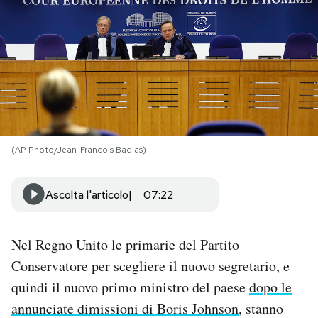
PODCAST
NEWSLETTER
I MIEI PREFERITI
(AP Photo/Jean-Francois Badias)
SHOP
Ascolta l'articolo
07:22
CALENDARIO
Nel Regno Unito le primarie del Partito
AREA PERSONALE
Conservatore per scegliere il nuovo segretario, e
quindi il nuovo primo ministro del paese
dopo le
Area Personale
annunciate dimissioni di Boris Johnson
, stanno
Newsletter