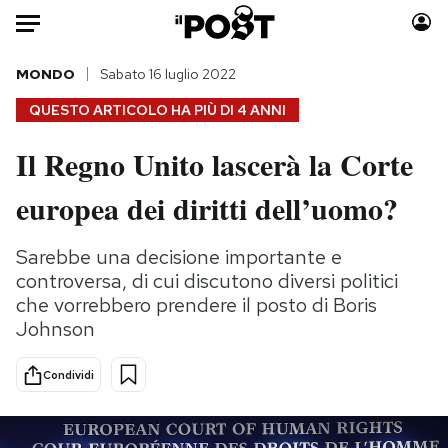
Auto
MONDO
Sabato 16 luglio 2022
QUESTO ARTICOLO HA PIÙ DI
4 ANNI
HOME
Il Regno Unito lascerà la Corte
Italia
Moda
europea dei diritti dell’uomo?
Mondo
Libri
Politica
Consumismi
Sarebbe una decisione importante e
Tecnologia
Storie/Idee
controversa, di cui discutono diversi politici
Internet
Ok Boomer!
che vorrebbero prendere il posto di Boris
Scienza
Media
Johnson
Cultura
Europa
Economia
Altrecose
Condividi
Sport
Mondiali calcio 2026