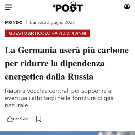
Auto
MONDO
Lunedì 20 giugno 2022
QUESTO ARTICOLO HA PIÙ DI
4 ANNI
HOME
La Germania userà più carbone
Italia
Moda
per ridurre la dipendenza
Mondo
Libri
Politica
Consumismi
energetica dalla Russia
Tecnologia
Storie/Idee
Internet
Ok Boomer!
Riaprirà vecchie centrali per sopperire a
Scienza
Media
eventuali altri tagli nelle forniture di gas
Cultura
Europa
naturale
Economia
Altrecose
Condividi
Sport
Mondiali calcio 2026