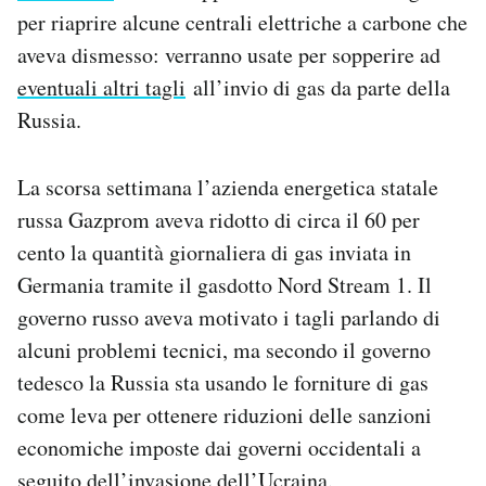
Notifiche mobile
per riaprire alcune centrali elettriche a carbone che
Regala il Post
aveva dismesso: verranno usate per sopperire ad
Hai bisogno di aiuto?
eventuali altri tagli
all’invio di gas da parte della
Esci
Russia.
La scorsa settimana l’azienda energetica statale
russa Gazprom aveva ridotto di circa il 60 per
cento la quantità giornaliera di gas inviata in
Germania tramite il gasdotto Nord Stream 1. Il
governo russo aveva motivato i tagli parlando di
alcuni problemi tecnici, ma secondo il governo
tedesco la Russia sta usando le forniture di gas
come leva per ottenere riduzioni delle sanzioni
economiche imposte dai governi occidentali a
seguito dell’invasione dell’Ucraina.