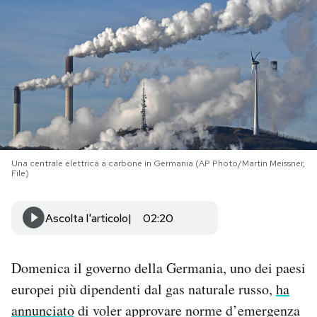
PODCAST
NEWSLETTER
I MIEI PREFERITI
Una centrale elettrica a carbone in Germania (AP Photo/Martin Meissner,
SHOP
File)
CALENDARIO
Ascolta l'articolo
02:20
AREA PERSONALE
Domenica il governo della Germania, uno dei paesi
europei più dipendenti dal gas naturale russo,
ha
Area Personale
annunciato
di voler approvare norme d’emergenza
Newsletter