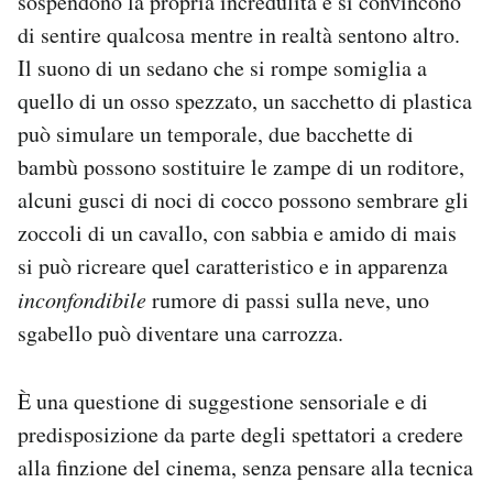
sospendono la propria incredulità e si convincono
Notifiche mobile
di sentire qualcosa mentre in realtà sentono altro.
Regala il Post
Il suono di un sedano che si rompe somiglia a
Hai bisogno di aiuto?
quello di un osso spezzato, un sacchetto di plastica
Esci
può simulare un temporale, due bacchette di
bambù possono sostituire le zampe di un roditore,
alcuni gusci di noci di cocco possono sembrare gli
zoccoli di un cavallo, con sabbia e amido di mais
si può ricreare quel caratteristico e in apparenza
inconfondibile
rumore di passi sulla neve, uno
sgabello può diventare una carrozza.
È una questione di suggestione sensoriale e di
predisposizione da parte degli spettatori a credere
alla finzione del cinema, senza pensare alla tecnica