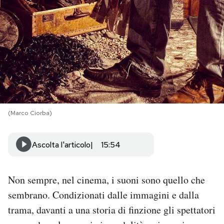
PODCAST
NEWSLETTER
I MIEI PREFERITI
(Marco Ciorba)
SHOP
Ascolta l'articolo
15:54
CALENDARIO
Non sempre, nel cinema, i suoni sono quello che
AREA PERSONALE
sembrano. Condizionati dalle immagini e dalla
Area Personale
trama, davanti a una storia di finzione gli spettatori
Newsletter