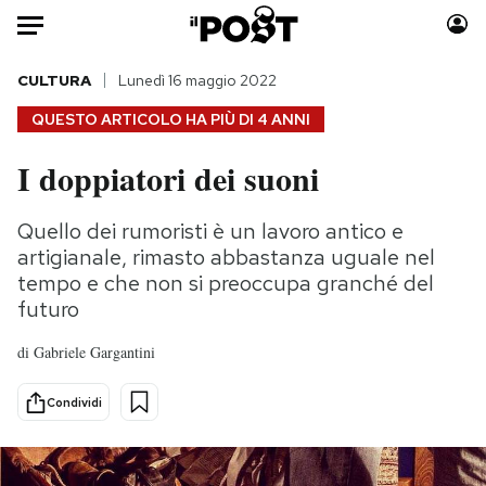
Auto
CULTURA
Lunedì 16 maggio 2022
QUESTO ARTICOLO HA PIÙ DI
4 ANNI
HOME
I doppiatori dei suoni
Italia
Moda
Mondo
Libri
Quello dei rumoristi è un lavoro antico e
Politica
Consumismi
artigianale, rimasto abbastanza uguale nel
Tecnologia
Storie/Idee
tempo e che non si preoccupa granché del
futuro
Internet
Ok Boomer!
Scienza
Media
di
Gabriele Gargantini
Cultura
Europa
Economia
Altrecose
Condividi
Sport
Mondiali calcio 2026