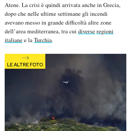
Atene. La crisi è quindi arrivata anche in Grecia,
Notifiche mobile
Regala il Post
dopo che nelle ultime settimane gli incendi
Hai bisogno di aiuto?
avevano messo in grande difficoltà altre zone
Esci
dell’area mediterranea, tra cui
diverse
regioni
italiane
e la
Turchia
.