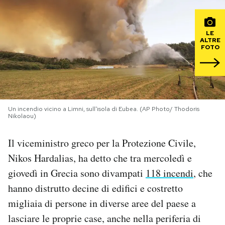
PODCAST
LE
ALTRE
FOTO
NEWSLETTER
I MIEI PREFERITI
Un incendio vicino a Limni, sull'isola di Eubea. (AP Photo/ Thodoris
Nikolaou)
SHOP
Il viceministro greco per la Protezione Civile,
CALENDARIO
Nikos Hardalias, ha detto che tra mercoledì e
giovedì in Grecia sono divampati
118 incendi
, che
AREA PERSONALE
hanno distrutto decine di edifici e costretto
migliaia di persone in diverse aree del paese a
Area Personale
lasciare le proprie case, anche nella periferia di
Newsletter