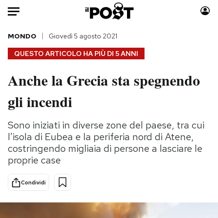
Auto
MONDO
Giovedì 5 agosto 2021
QUESTO ARTICOLO HA PIÙ DI
5 ANNI
HOME
Anche la Grecia sta spegnendo
Italia
Moda
gli incendi
Mondo
Libri
Politica
Consumismi
Sono iniziati in diverse zone del paese, tra cui
Tecnologia
Storie/Idee
l'isola di Eubea e la periferia nord di Atene,
Internet
Ok Boomer!
costringendo migliaia di persone a lasciare le
Scienza
Media
proprie case
Cultura
Europa
Economia
Altrecose
Condividi
Sport
Mondiali calcio 2026