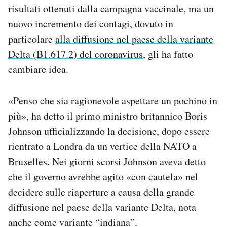
risultati ottenuti dalla campagna vaccinale, ma un
Notifiche mobile
Regala il Post
nuovo incremento dei contagi, dovuto in
Hai bisogno di aiuto?
particolare
alla diffusione nel paese della variante
Esci
Delta (B1.617.2) del coronavirus
, gli ha fatto
cambiare idea.
«Penso che sia ragionevole aspettare un pochino in
più», ha detto il primo ministro britannico Boris
Johnson ufficializzando la decisione, dopo essere
rientrato a Londra da un vertice della NATO a
Bruxelles. Nei giorni scorsi Johnson aveva detto
che il governo avrebbe agito «con cautela» nel
decidere sulle riaperture a causa della grande
diffusione nel paese della variante Delta, nota
anche come variante “indiana”.