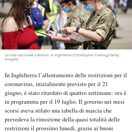
PODCAST
NEWSLETTER
I MIEI PREFERITI
Un hub vaccinale a Bolton, in Inghilterra (Christopher Furlong/Getty
Images)
SHOP
In Inghilterra l’allentamento delle restrizioni per il
coronavirus, inizialmente previsto per il 21
CALENDARIO
giugno, è stato ritardato di quattro settimane: ora è
in programma per il 19 luglio. Il governo nei mesi
AREA PERSONALE
scorsi aveva stilato una tabella di marcia che
prevedeva la rimozione della quasi totalità delle
Area Personale
restrizioni il prossimo lunedì, grazie ai buoni
Newsletter