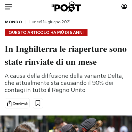
Auto
MONDO
Lunedì 14 giugno 2021
QUESTO ARTICOLO HA PIÙ DI
5 ANNI
HOME
In Inghilterra le riaperture sono
Italia
Moda
state rinviate di un mese
Mondo
Libri
Politica
Consumismi
A causa della diffusione della variante Delta,
Tecnologia
Storie/Idee
che attualmente sta causando il 90% dei
Internet
Ok Boomer!
contagi in tutto il Regno Unito
Scienza
Media
Cultura
Europa
Condividi
Economia
Altrecose
Sport
Mondiali calcio 2026