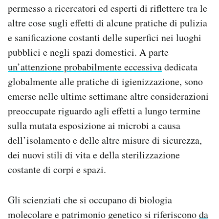
permesso a ricercatori ed esperti di riflettere tra le
Notifiche mobile
Regala il Post
altre cose sugli effetti di alcune pratiche di pulizia
Hai bisogno di aiuto?
e sanificazione costanti delle superfici nei luoghi
Esci
pubblici e negli spazi domestici. A parte
un’attenzione probabilmente eccessiva
dedicata
globalmente alle pratiche di igienizzazione, sono
emerse nelle ultime settimane altre considerazioni
preoccupate riguardo agli effetti a lungo termine
sulla mutata esposizione ai microbi a causa
dell’isolamento e delle altre misure di sicurezza,
dei nuovi stili di vita e della sterilizzazione
costante di corpi e spazi.
Gli scienziati che si occupano di biologia
molecolare e patrimonio genetico si riferiscono
da