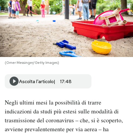
PODCAST
NEWSLETTER
I MIEI PREFERITI
(Omer Messinger/Getty Images)
SHOP
Ascolta l'articolo
17:48
CALENDARIO
Negli ultimi mesi la possibilità di trarre
AREA PERSONALE
indicazioni da studi più estesi sulle modalità di
trasmissione del coronavirus – che, si è scoperto,
Area Personale
avviene prevalentemente per via aerea – ha
Newsletter