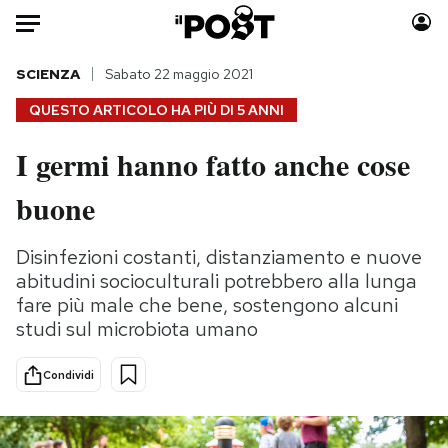
Auto
SCIENZA
Sabato 22 maggio 2021
QUESTO ARTICOLO HA PIÙ DI
5 ANNI
HOME
I germi hanno fatto anche cose
Italia
Moda
buone
Mondo
Libri
Politica
Consumismi
Disinfezioni costanti, distanziamento e nuove
Tecnologia
Storie/Idee
abitudini socioculturali potrebbero alla lunga
Internet
Ok Boomer!
fare più male che bene, sostengono alcuni
Scienza
Media
studi sul microbiota umano
Cultura
Europa
Economia
Altrecose
Condividi
Sport
Mondiali calcio 2026