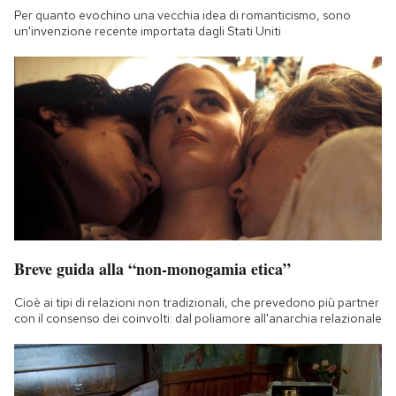
Per quanto evochino una vecchia idea di romanticismo, sono
un'invenzione recente importata dagli Stati Uniti
Breve guida alla “non-monogamia etica”
Cioè ai tipi di relazioni non tradizionali, che prevedono più partner
con il consenso dei coinvolti: dal poliamore all'anarchia relazionale