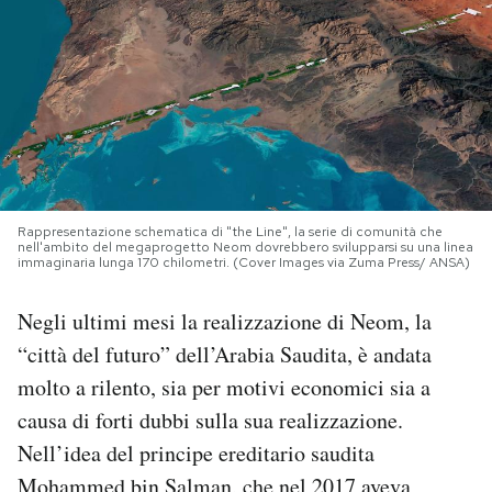
PODCAST
NEWSLETTER
I MIEI PREFERITI
Rappresentazione schematica di "the Line", la serie di comunità che
nell'ambito del megaprogetto Neom dovrebbero svilupparsi su una linea
SHOP
immaginaria lunga 170 chilometri. (Cover Images via Zuma Press/ ANSA)
Negli ultimi mesi la realizzazione di Neom, la
CALENDARIO
“città del futuro” dell’Arabia Saudita, è andata
molto a rilento, sia per motivi economici sia a
AREA PERSONALE
causa di forti dubbi sulla sua realizzazione.
Nell’idea del principe ereditario saudita
Area Personale
Newsletter
Mohammed bin Salman, che nel 2017 aveva