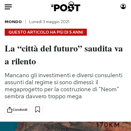
Auto
MONDO
Lunedì 3 maggio 2021
QUESTO ARTICOLO HA PIÙ DI
5 ANNI
HOME
La “città del futuro” saudita va
Italia
Moda
a rilento
Mondo
Libri
Politica
Consumismi
Mancano gli investimenti e diversi consulenti
Tecnologia
Storie/Idee
assunti dal regime si sono dimessi: il
Internet
Ok Boomer!
megaprogetto per la costruzione di "Neom"
Scienza
Media
sembra davvero troppo mega
Cultura
Europa
Economia
Altrecose
Condividi
Sport
Mondiali calcio 2026