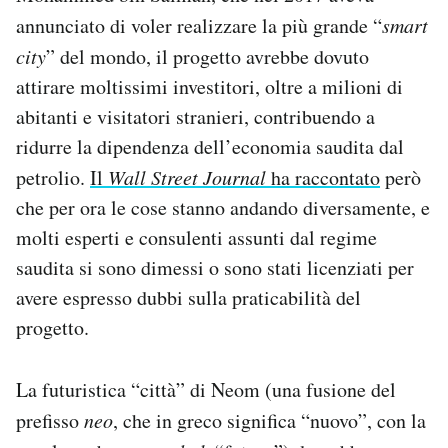
Notifiche mobile
annunciato di voler realizzare la più grande “
smart
Regala il Post
city
” del mondo, il progetto avrebbe dovuto
Hai bisogno di aiuto?
attirare moltissimi investitori, oltre a milioni di
Esci
abitanti e visitatori stranieri, contribuendo a
ridurre la dipendenza dell’economia saudita dal
petrolio.
Il
Wall Street Journal
ha raccontato
però
che per ora le cose stanno andando diversamente, e
molti esperti e consulenti assunti dal regime
saudita si sono dimessi o sono stati licenziati per
avere espresso dubbi sulla praticabilità del
progetto.
La futuristica “città” di Neom (una fusione del
prefisso
neo
, che in greco significa “nuovo”, con la