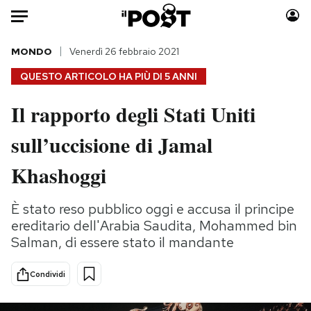
Auto
MONDO
Venerdì 26 febbraio 2021
QUESTO ARTICOLO HA PIÙ DI
5 ANNI
HOME
Il rapporto degli Stati Uniti
Italia
Moda
sull’uccisione di Jamal
Mondo
Libri
Politica
Consumismi
Khashoggi
Tecnologia
Storie/Idee
Internet
Ok Boomer!
È stato reso pubblico oggi e accusa il principe
Scienza
Media
ereditario dell'Arabia Saudita, Mohammed bin
Cultura
Europa
Salman, di essere stato il mandante
Economia
Altrecose
Condividi
Sport
Mondiali calcio 2026