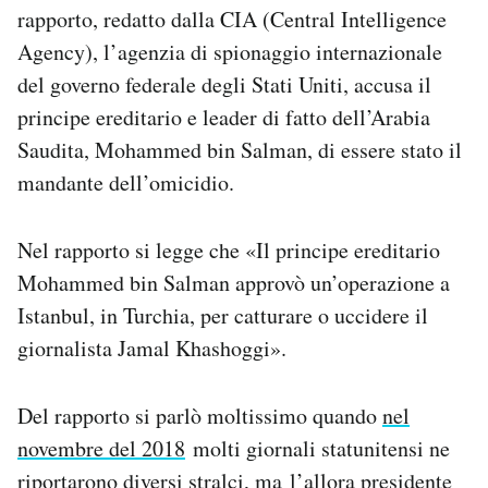
rapporto, redatto dalla CIA (Central Intelligence
Notifiche mobile
Regala il Post
Agency), l’agenzia di spionaggio internazionale
Hai bisogno di aiuto?
del governo federale degli Stati Uniti, accusa il
Esci
principe ereditario e leader di fatto dell’Arabia
Saudita, Mohammed bin Salman, di essere stato il
mandante dell’omicidio.
Nel rapporto si legge che «Il principe ereditario
Mohammed bin Salman approvò un’operazione a
Istanbul, in Turchia, per catturare o uccidere il
giornalista Jamal Khashoggi».
Del rapporto si parlò moltissimo quando
nel
novembre del 2018
molti giornali statunitensi ne
riportarono diversi stralci, ma l’allora presidente