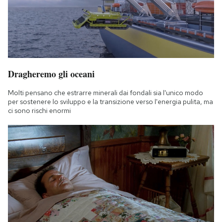
Dragheremo gli oceani
Molti pensano che estrarre minerali dai fondali sia l'unico modo
per sostenere lo sviluppo e la transizione verso l'energia pulita, ma
ci sono rischi enormi