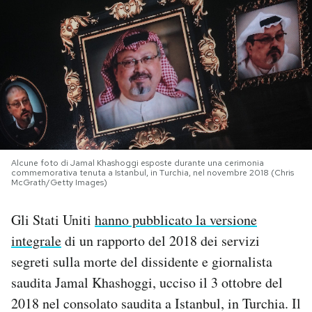
PODCAST
NEWSLETTER
I MIEI PREFERITI
Alcune foto di Jamal Khashoggi esposte durante una cerimonia
SHOP
commemorativa tenuta a Istanbul, in Turchia, nel novembre 2018 (Chris
McGrath/Getty Images)
CALENDARIO
Gli Stati Uniti
hanno pubblicato la versione
integrale
di un rapporto del 2018 dei servizi
AREA PERSONALE
segreti sulla morte del dissidente e giornalista
saudita Jamal Khashoggi, ucciso il 3 ottobre del
Area Personale
2018 nel consolato saudita a Istanbul, in Turchia. Il
Newsletter