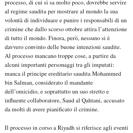
processo, di cui si sa molto poco, dovrebbe servire
Notifiche mobile
al regime saudita per mostrare al mondo la sua
Regala il Post
volontà di individuare e punire i responsabili di un
Hai bisogno di aiuto?
crimine che dallo scorso ottobre attira l’attenzione
Esci
di tutto il mondo. Finora, però, nessuno si è
davvero convinto delle buone intenzioni saudite.
Al processo mancano troppe cose, a partire da
alcuni importanti personaggi tra gli imputati:
manca il principe ereditario saudita Mohammed
bin Salman, considerato il mandante
dell’omicidio, e soprattutto un suo stretto e
influente collaboratore, Saud al Qahtani, accusato
da molti di avere pianificato il crimine.
Il processo in corso a Riyadh si riferisce agli eventi