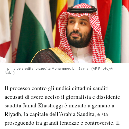
PODCAST
NEWSLETTER
I MIEI PREFERITI
SHOP
Il principe ereditario saudita Mohammed bin Salman (AP Photo/Amr
Nabil)
Il processo contro gli undici cittadini sauditi
CALENDARIO
accusati di avere ucciso il giornalista e dissidente
saudita Jamal Khashoggi è iniziato a gennaio a
AREA PERSONALE
Riyadh, la capitale dell’Arabia Saudita, e sta
Area Personale
proseguendo tra grandi lentezze e controversie. Il
Newsletter