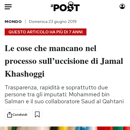
Auto
MONDO
Domenica 23 giugno 2019
QUESTO ARTICOLO HA PIÙ DI
7 ANNI
HOME
Le cose che mancano nel
Italia
Moda
processo sull’uccisione di Jamal
Mondo
Libri
Politica
Consumismi
Khashoggi
Tecnologia
Storie/Idee
Internet
Ok Boomer!
Trasparenza, rapidità e soprattutto due
Scienza
Media
persone tra gli imputati: Mohammed bin
Cultura
Europa
Salman e il suo collaboratore Saud al Qahtani
Economia
Altrecose
Condividi
Sport
Mondiali calcio 2026