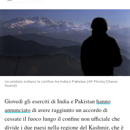
PODCAST
NEWSLETTER
I MIEI PREFERITI
SHOP
Un soldato indiano la confine tra India e Pakistan (AP Photo/Channi
Anand)
CALENDARIO
Giovedì gli eserciti di India e Pakistan
hanno
AREA PERSONALE
annunciato
di avere raggiunto un accordo di
cessate il fuoco lungo il confine non ufficiale che
Area Personale
divide i due paesi nella regione del Kashmir, che è
Newsletter