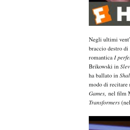
Negli ultimi vent’
braccio destro d
romantica
I perf
Brikowski in
Slev
ha ballato in
Sha
modo di recitare 
Games,
nel film
Transformers
(nel