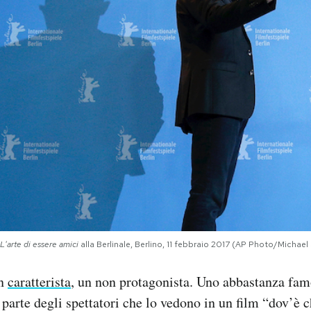
 L'arte di essere amici
alla Berlinale, Berlino, 11 febbraio 2017 (AP Photo/Michael
un
caratterista
, un non protagonista. Uno abbastanza fam
 parte degli spettatori che lo vedono in un film “dov’è c