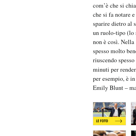
com’è che si chia
Notifiche mobile
Regala il Post
che si fa notare e
Hai bisogno di aiuto?
sparire dietro al 
Esci
un ruolo-tipo (lo
non è così. Nella 
spesso molto bene
riuscendo spesso 
minuti per rende
per esempio, è i
Emily Blunt – ma 