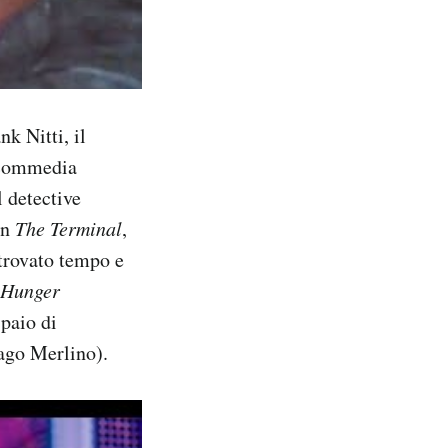
nk Nitti, il
a commedia
il detective
in
The Terminal
,
trovato tempo e
Hunger
 paio di
ago Merlino).