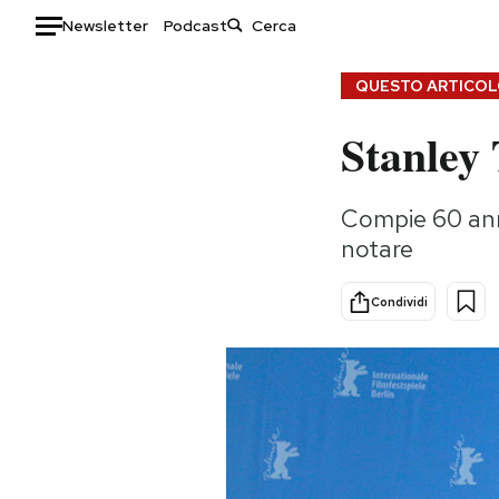
Newsletter
Podcast
Auto
QUESTO ARTICOLO
Stanley 
HOME
Italia
Moda
Compie 60 anni 
Mondo
Libri
notare
Politica
Consumismi
Tecnologia
Storie/Idee
Condividi
Internet
Ok Boomer!
Scienza
Media
Cultura
Europa
Economia
Altrecose
Sport
Mondiali calcio 2026