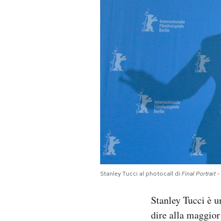
PODCAST
NEWSLETTER
I MIEI PREFERITI
SHOP
CALENDARIO
Stanley Tucci al photocall di
Final Portrait -
AREA PERSONALE
Stanley Tucci è 
Area Personale
dire alla maggior
Newsletter