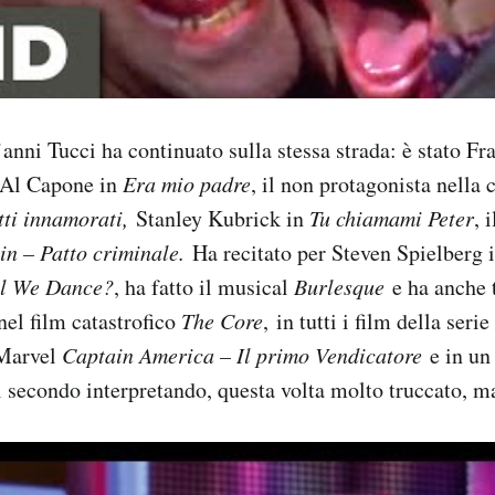
anni Tucci ha continuato sulla stessa strada: è stato Fra
i Al Capone in
Era mio padre
, il non protagonista nell
etti innamorati,
Stanley Kubrick in
Tu chiamami Peter
, 
in – Patto criminale.
Ha recitato per Steven Spielberg 
ll We Dance?
, ha fatto il musical
Burlesque
e ha anche 
nel film catastrofico
The Core
, in tutti i film della serie
 Marvel
Captain America – Il primo Vendicatore
e in un
 secondo interpretando, questa volta molto truccato, m