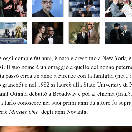
e oggi compie 60 anni, è nato e cresciuto a New York, e 
esi. Il suo nome è un omaggio a quello del nonno paterno
ta passò circa un anno a Firenze con la famiglia (ma l’
 granché) e nel 1982 si laureò alla State University di
anni Ottanta debuttò a Broadway e poi al cinema (in
L’o
 farlo conoscere nei suoi primi anni da attore fu soprat
erie
Murder One
, degli anni Novanta.