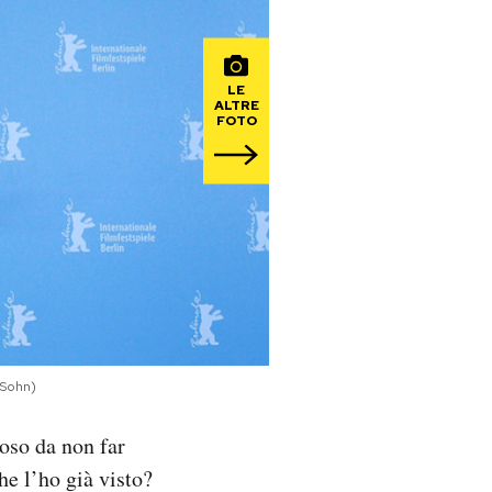
LE
ALTRE
FOTO
 Sohn)
oso da non far
he l’ho già visto?