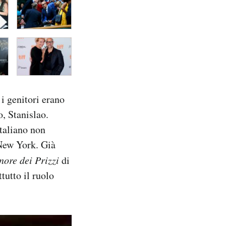
i genitori erano
, Stanislao.
italiano non
 New York. Già
nore dei Prizzi
di
tutto il ruolo