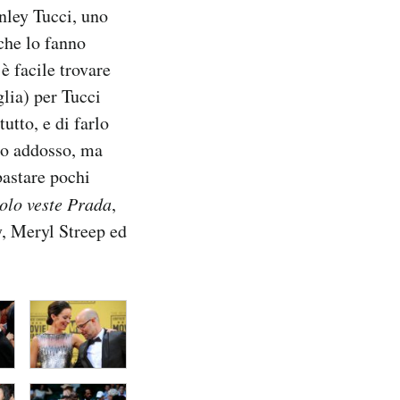
nley Tucci, uno
 che lo fanno
 è facile trovare
glia) per Tucci
tutto, e di farlo
to addosso, ma
bastare pochi
olo veste Prada
,
 Meryl Streep ed