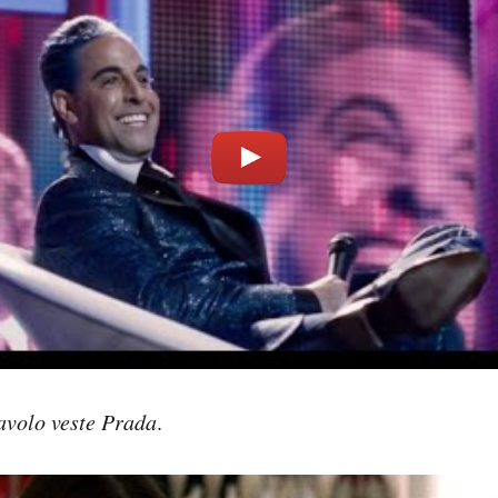
iavolo veste Prada
.