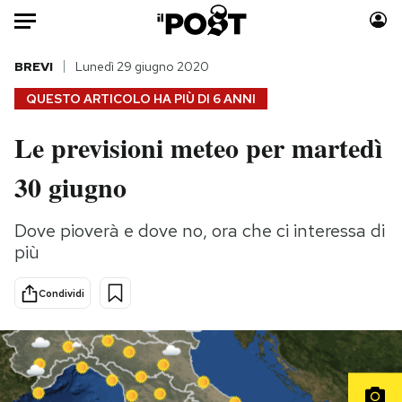
Auto
BREVI
Lunedì 29 giugno 2020
QUESTO ARTICOLO HA PIÙ DI
6 ANNI
HOME
Le previsioni meteo per martedì
Italia
Moda
30 giugno
Mondo
Libri
Politica
Consumismi
Dove pioverà e dove no, ora che ci interessa di
Tecnologia
Storie/Idee
più
Internet
Ok Boomer!
Scienza
Media
Condividi
Cultura
Europa
Economia
Altrecose
Sport
Mondiali calcio 2026