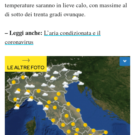
temperature saranno in lieve calo, con massime al
Notifiche mobile
Regala il Post
di sotto dei trenta gradi ovunque.
Hai bisogno di aiuto?
Esci
– Leggi anche:
L’aria condizionata e il
coronavirus