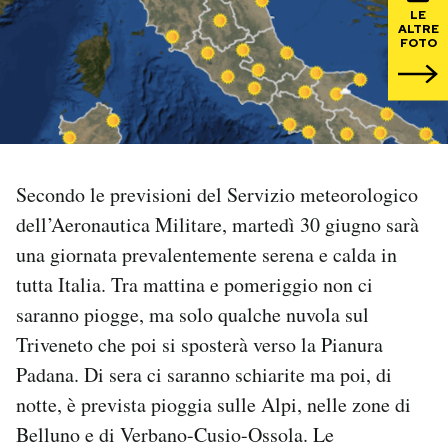
LE
ALTRE
PODCAST
FOTO
NEWSLETTER
I MIEI PREFERITI
Secondo le previsioni del Servizio meteorologico
dell’Aeronautica Militare, martedì 30 giugno sarà
SHOP
una giornata prevalentemente serena e calda in
tutta Italia. Tra mattina e pomeriggio non ci
CALENDARIO
saranno piogge, ma solo qualche nuvola sul
Triveneto che poi si sposterà verso la Pianura
AREA PERSONALE
Padana. Di sera ci saranno schiarite ma poi, di
notte, è prevista pioggia sulle Alpi, nelle zone di
Area Personale
Belluno e di Verbano-Cusio-Ossola. Le
Newsletter