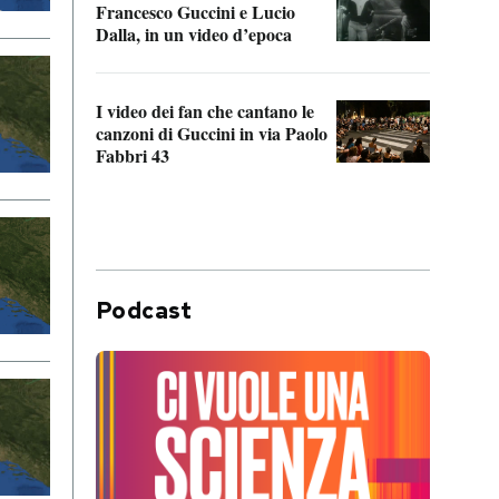
Francesco Guccini e Lucio
“Loco
Dalla, in un video d’epoca
Franc
I video dei fan che cantano le
Il de
canzoni di Guccini in via Paolo
Edoar
Fabbri 43
cappi
Podcast