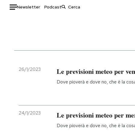
Newsletter
Podcast
Auto
HOME
Italia
Moda
Mondo
Libri
Politica
Consumismi
26/1/2023
Le previsioni meteo per ve
Tecnologia
Storie/Idee
Dove pioverà e dove no, che è la cosa 
Internet
Ok Boomer!
Scienza
Media
Cultura
Europa
Economia
Altrecose
24/1/2023
Le previsioni meteo per me
Sport
Mondiali calcio 2026
Dove pioverà e dove no, che è la cosa 