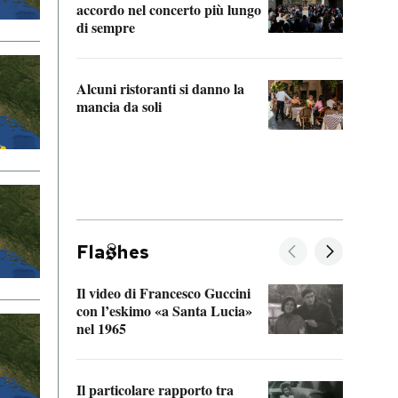
accordo nel concerto più lungo
di sempre
Il ci
parla
Alcuni ristoranti si danno la
nessu
mancia da soli
Fla
hes
Il video di Francesco Guccini
Sulla
con l’eskimo «a Santa Lucia»
vorti
nel 1965
veder
Il particolare rapporto tra
La ve