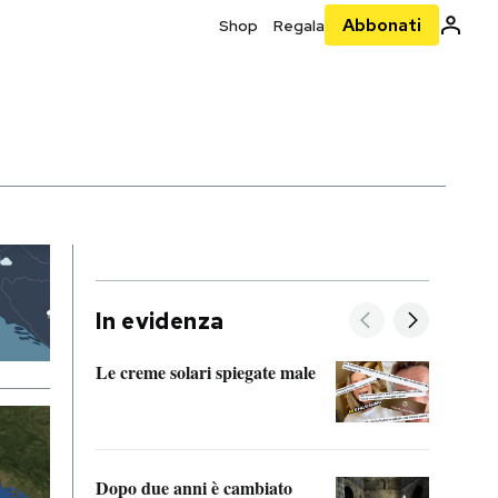
Abbonati
Shop
Regala
In evidenza
Le creme solari spiegate male
FitAc
guerr
Dopo due anni è cambiato
A cos