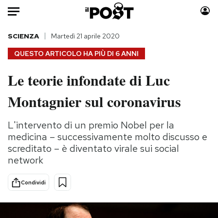
Auto
SCIENZA
Martedì 21 aprile 2020
QUESTO ARTICOLO HA PIÙ DI
6 ANNI
HOME
Le teorie infondate di Luc
Italia
Moda
Montagnier sul coronavirus
Mondo
Libri
Politica
Consumismi
L'intervento di un premio Nobel per la
Tecnologia
Storie/Idee
medicina – successivamente molto discusso e
Internet
Ok Boomer!
screditato – è diventato virale sui social
Scienza
Media
network
Cultura
Europa
Economia
Altrecose
Condividi
Sport
Mondiali calcio 2026