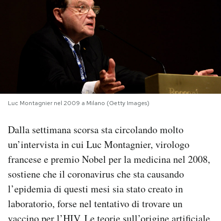
PODCAST
NEWSLETTER
I MIEI PREFERITI
Luc Montagnier nel 2009 a Milano (Getty Images)
SHOP
Dalla settimana scorsa sta circolando molto
un’intervista in cui Luc Montagnier, virologo
CALENDARIO
francese e premio Nobel per la medicina nel 2008,
sostiene che il coronavirus che sta causando
AREA PERSONALE
l’epidemia di questi mesi sia stato creato in
laboratorio, forse nel tentativo di trovare un
Area Personale
Newsletter
vaccino per l’HIV. Le teorie sull’origine artificiale