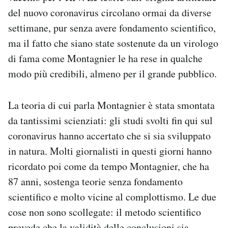
Notifiche mobile
del nuovo coronavirus circolano ormai da diverse
Regala il Post
settimane, pur senza avere fondamento scientifico,
Hai bisogno di aiuto?
ma il fatto che siano state sostenute da un virologo
Esci
di fama come Montagnier le ha rese in qualche
modo più credibili, almeno per il grande pubblico.
La teoria di cui parla Montagnier è stata smontata
da tantissimi scienziati: gli studi svolti fin qui sul
coronavirus hanno accertato che si sia sviluppato
in natura. Molti giornalisti in questi giorni hanno
ricordato poi come da tempo Montagnier, che ha
87 anni, sostenga teorie senza fondamento
scientifico e molto vicine al complottismo. Le due
cose non sono scollegate: il metodo scientifico
prevede che la validità delle conclusioni sia