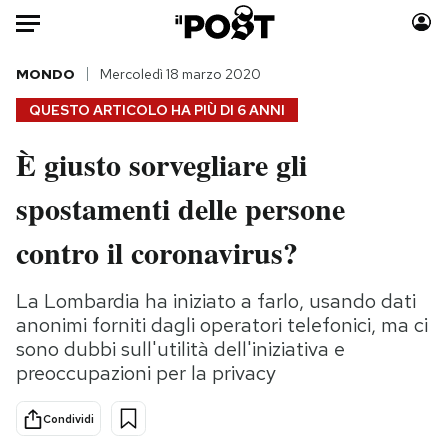
Auto
MONDO
Mercoledì 18 marzo 2020
QUESTO ARTICOLO HA PIÙ DI
6 ANNI
HOME
È giusto sorvegliare gli
Italia
Moda
spostamenti delle persone
Mondo
Libri
Politica
Consumismi
contro il coronavirus?
Tecnologia
Storie/Idee
Internet
Ok Boomer!
La Lombardia ha iniziato a farlo, usando dati
Scienza
Media
anonimi forniti dagli operatori telefonici, ma ci
Cultura
Europa
sono dubbi sull'utilità dell'iniziativa e
preoccupazioni per la privacy
Economia
Altrecose
Sport
Mondiali calcio 2026
Condividi