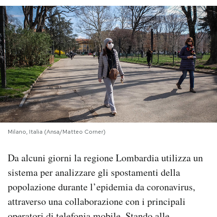
PODCAST
NEWSLETTER
I MIEI PREFERITI
SHOP
Milano, Italia (Ansa/Matteo Corner)
CALENDARIO
Da alcuni giorni la regione Lombardia utilizza un
sistema per analizzare gli spostamenti della
AREA PERSONALE
popolazione durante l’epidemia da coronavirus,
attraverso una collaborazione con i principali
Area Personale
Newsletter
operatori di telefonia mobile. Stando alle