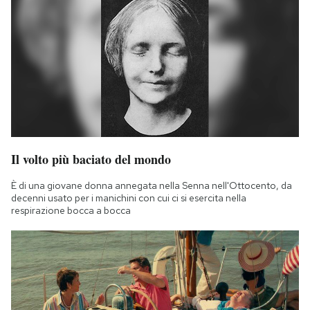
Il volto più baciato del mondo
È di una giovane donna annegata nella Senna nell'Ottocento, da
decenni usato per i manichini con cui ci si esercita nella
respirazione bocca a bocca