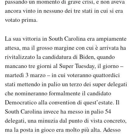
passando un momento di grave crisi, e non aveva
Notifiche mobile
ancora vinto in nessuno dei tre stati in cui si era
Regala il Post
votato prima.
Hai bisogno di aiuto?
Esci
La sua vittoria in South Carolina era ampiamente
attesa, ma il grosso margine con cui è arrivata ha
rivitalizzato la candidatura di Biden, quando
mancano tre giorni al Super Tuesday, il giorno –
martedì 3 marzo – in cui voteranno quattordici
stati mettendo in palio un terzo dei super delegati
che nomineranno formalmente il candidato
Democratico alla convention di quest’estate. Il
South Carolina invece ha messo in palio 54
delegati, una minuzia dal punto di vista concreto,
ma la posta in gioco era molto più alta. Adesso