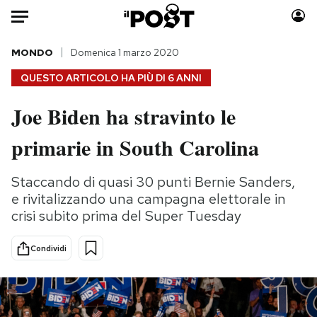
Auto
MONDO
Domenica 1 marzo 2020
QUESTO ARTICOLO HA PIÙ DI
6 ANNI
HOME
Joe Biden ha stravinto le
Italia
Moda
primarie in South Carolina
Mondo
Libri
Politica
Consumismi
Staccando di quasi 30 punti Bernie Sanders,
Tecnologia
Storie/Idee
e rivitalizzando una campagna elettorale in
Internet
Ok Boomer!
crisi subito prima del Super Tuesday
Scienza
Media
Cultura
Europa
Condividi
Economia
Altrecose
Sport
Mondiali calcio 2026