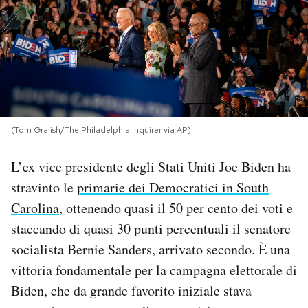
PODCAST
NEWSLETTER
I MIEI PREFERITI
(Tom Gralish/The Philadelphia Inquirer via AP)
SHOP
L’ex vice presidente degli Stati Uniti Joe Biden ha
stravinto le
primarie dei Democratici in South
Carolina
, ottenendo quasi il 50 per cento dei voti e
CALENDARIO
staccando di quasi 30 punti percentuali il senatore
socialista Bernie Sanders, arrivato secondo. È una
AREA PERSONALE
vittoria fondamentale per la campagna elettorale di
Area Personale
Biden, che da grande favorito iniziale stava
Newsletter