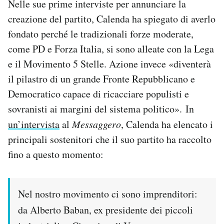
Nelle sue prime interviste per annunciare la
Notifiche mobile
creazione del partito, Calenda ha spiegato di averlo
Regala il Post
fondato perché le tradizionali forze moderate,
Hai bisogno di aiuto?
come PD e Forza Italia, si sono alleate con la Lega
Esci
e il Movimento 5 Stelle. Azione invece «diventerà
il pilastro di un grande Fronte Repubblicano e
Democratico capace di ricacciare populisti e
sovranisti ai margini del sistema politico». In
un’intervista
al
Messaggero
, Calenda ha elencato i
principali sostenitori che il suo partito ha raccolto
fino a questo momento:
Nel nostro movimento ci sono imprenditori:
da Alberto Baban, ex presidente dei piccoli