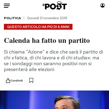
Auto
POLITICA
Giovedì 21 novembre 2019
QUESTO ARTICOLO HA PIÙ DI
6 ANNI
HOME
Calenda ha fatto un partito
Italia
Moda
Mondo
Libri
Si chiama "Azione" e dice che sarà il partito di
Politica
Consumismi
chi «fatica, di chi lavora e di chi studia»: ma
Tecnologia
Storie/Idee
se i sondaggi non saranno positivi non si
presenterà alle elezioni
Internet
Ok Boomer!
Scienza
Media
Condividi
Cultura
Europa
Economia
Altrecose
Sport
Mondiali calcio 2026