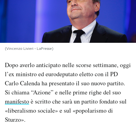
PODCAST
NEWSLETTER
(Vincenzo Livieri - LaPresse)
I MIEI PREFERITI
Dopo averlo anticipato nelle scorse settimane, oggi
SHOP
l’ex ministro ed eurodeputato eletto con il PD
Carlo Calenda ha presentato il suo nuovo partito.
Si chiama “Azione” e nelle prime righe del suo
CALENDARIO
manifesto
è scritto che sarà un partito fondato sul
«liberalismo sociale» e sul «popolarismo di
AREA PERSONALE
Sturzo».
Area Personale
Newsletter