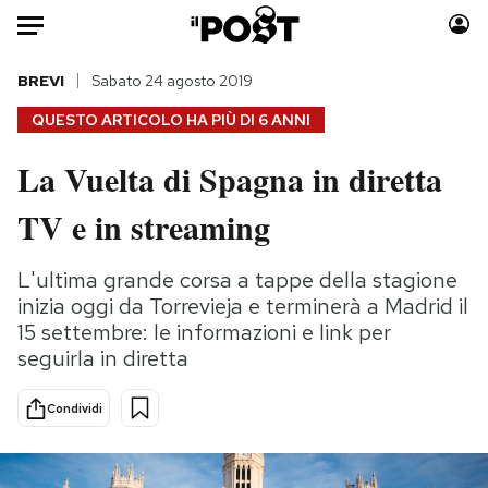
Auto
BREVI
Sabato 24 agosto 2019
QUESTO ARTICOLO HA PIÙ DI
6 ANNI
HOME
La Vuelta di Spagna in diretta
Italia
Moda
TV e in streaming
Mondo
Libri
Politica
Consumismi
L'ultima grande corsa a tappe della stagione
Tecnologia
Storie/Idee
inizia oggi da Torrevieja e terminerà a Madrid il
Internet
Ok Boomer!
15 settembre: le informazioni e link per
Scienza
Media
seguirla in diretta
Cultura
Europa
Economia
Altrecose
Condividi
Sport
Mondiali calcio 2026