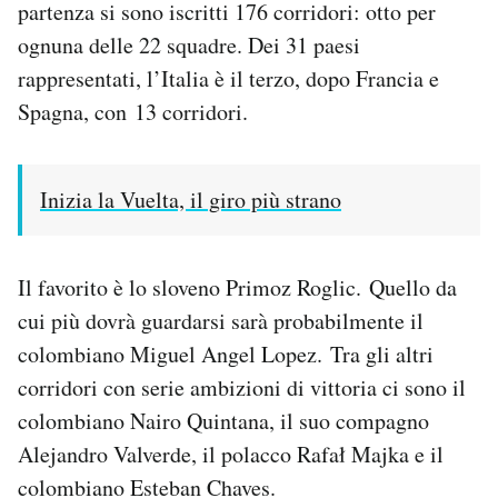
partenza si sono iscritti 176 corridori: otto per
Notifiche mobile
ognuna delle 22 squadre. Dei 31 paesi
Regala il Post
rappresentati, l’Italia è il terzo, dopo Francia e
Hai bisogno di aiuto?
Esci
Spagna, con 13 corridori.
Inizia la Vuelta, il giro più strano
Il favorito è lo sloveno Primoz Roglic. Quello da
cui più dovrà guardarsi sarà probabilmente il
colombiano Miguel Angel Lopez. Tra gli altri
corridori con serie ambizioni di vittoria ci sono il
colombiano Nairo Quintana, il suo compagno
Alejandro Valverde, il polacco Rafał Majka e il
colombiano Esteban Chaves.