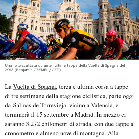
PODCAST
NEWSLETTER
I MIEI PREFERITI
Una foto scattata durante l'ultima tappa della Vuelta di Spagna del
2018 (Benjamin CREMEL / AFP)
SHOP
La
Vuelta di Spagna
, terza e ultima corsa a tappe
CALENDARIO
di tre settimane della stagione ciclistica, parte oggi
da Salinas de Torrevieja, vicino a Valencia, e
terminerà il 15 settembre a Madrid. In mezzo ci
AREA PERSONALE
saranno 3.272 chilometri di strada, con due tappe a
Area Personale
cronometro e almeno nove di montagna. Alla
Newsletter