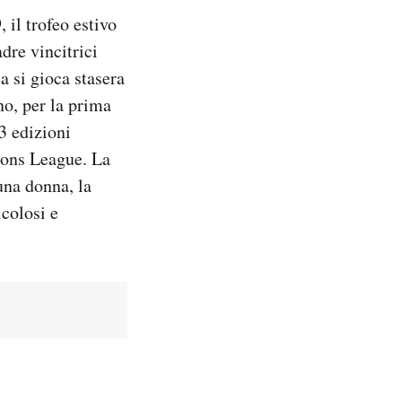
 il trofeo estivo
dre vincitrici
 si gioca stasera
no, per la prima
43 edizioni
pions League. La
una donna, la
icolosi e