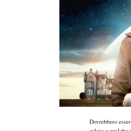
PODCAST
NEWSLETTER
I MIEI PREFERITI
SHOP
CALENDARIO
AREA PERSONALE
Dovrebbero essere
Area Personale
Newsletter
calcio e qualche 