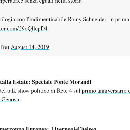
peratrice senza eguali nella storia"
trilogia con l'indimenticabile Romy Schneider, in prima
tter.com/29oQllepD4
Tre)
August 14, 2019
Italia Estate: Speciale Ponte Morandi
del talk show politico di Rete 4 sul
primo anniversario d
i Genova
.
Supercoppa Europea: Liverpool-Chelsea