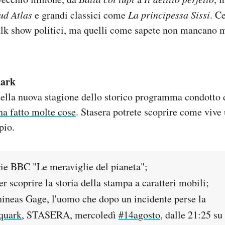
ud Atlas
e grandi classici come
La principessa Sissi
. Ce
alk show politici, ma quelli come sapete non mancano 
uark
della nuova stagione dello storico programma condotto 
ha fatto molte cose
. Stasera potrete scoprire come viv
pio.
ie BBC "Le meraviglie del pianeta";
 scoprire la storia della stampa a caratteri mobili;
Phineas Gage, l'uomo che dopo un incidente perse la
quark
, STASERA, mercoledì
#14agosto
, dalle 21:25 su