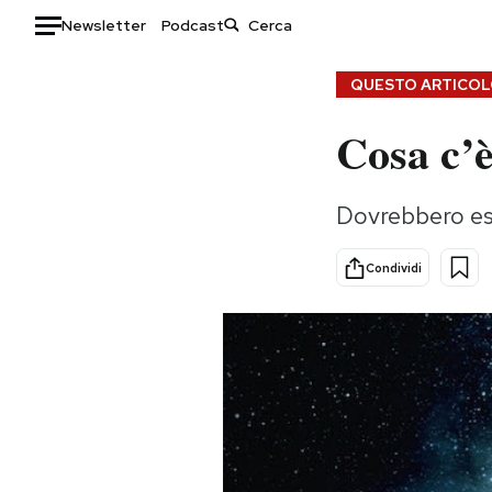
Newsletter
Podcast
Auto
QUESTO ARTICOLO
Cosa c’è
HOME
Italia
Moda
Dovrebbero ess
Mondo
Libri
Politica
Consumismi
Condividi
Tecnologia
Storie/Idee
Internet
Ok Boomer!
Scienza
Media
Cultura
Europa
Economia
Altrecose
Sport
Mondiali calcio 2026