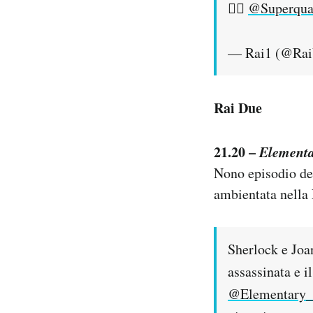
👉🏼
@Superqua
— Rai1 (@Ra
Rai Due
21.20 –
Element
Nono episodio del
ambientata nella
Sherlock e Joan
assassinata e 
@Elementary