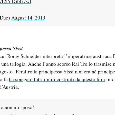
om/E5Y1GbG7wI
iDue)
August 14, 2019
pessa Sissi
cui Romy Schneider interpreta l’imperatrice austriaca E
 una trilogia. Anche l’anno scorso Rai Tre lo trasmise n
agosto. Peraltro la principessa Sissi non era né principe
no fa
ha spiegato tutti i miti costruiti da questo film
into
d’Austria.
i o non mi sposo!