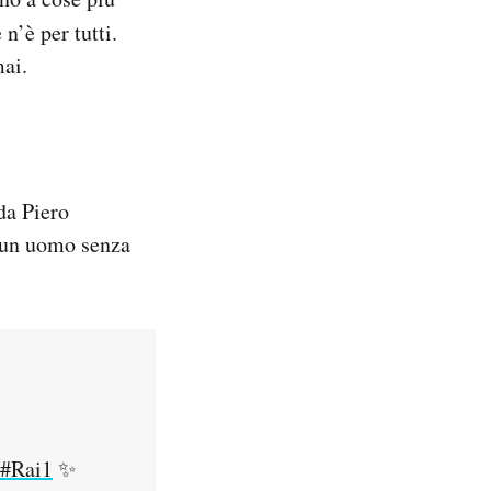
 n’è per tutti.
mai.
da Piero
e un uomo senza
#Rai1
✨