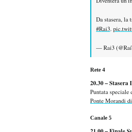
Diventerà un'im
Da stasera, la 
#Rai3
.
pic.twi
— Rai3 (@Rai
Rete 4
20.30 – Stasera 
Puntata speciale 
Ponte Morandi d
Canale 5
21.00 – Finale 