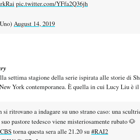
rkRai
pic.twitter.com/YFfa2Q36jh
iUno)
August 14, 2019
ary
la settima stagione della serie ispirata alle storie di 
 New York contemporanea. È quella in cui Lucy Liu è il
 si ritrovano a indagare su uno strano caso: una scultri
il suo pastore tedesco viene misteriosamente rubato 🐶
_CBS
torna questa sera alle 21.20 su
#RAI2