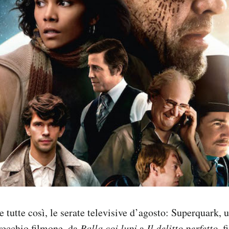
 tutte così, le serate televisive d’agosto: Superquark, u
vecchio filmone, da
Balla coi lupi
a
Il delitto perfetto
, 