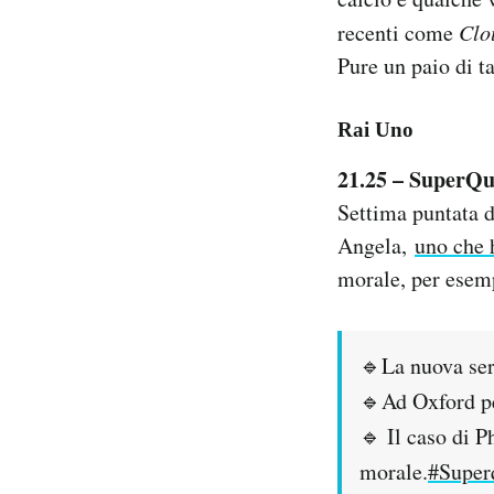
Notifiche mobile
recenti come
Clo
Regala il Post
Pure un paio di t
Hai bisogno di aiuto?
Esci
Rai Uno
21.25 – SuperQ
Settima puntata 
Angela,
uno che 
morale, per esem
🔹La nuova ser
🔹Ad Oxford per
🔹 Il caso di 
morale.
#Super